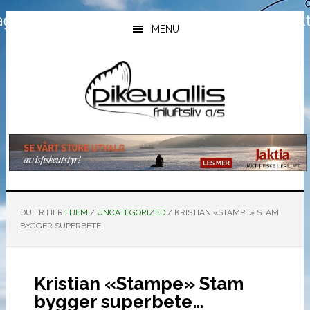
Hopp
Hopp
Hopp
til
til
til
MENU
hovedinnhold
primært
bunntekst
sidefelt
DU ER HER:
HJEM
/
UNCATEGORIZED
/
KRISTIAN «STAMPE» STAM
BYGGER SUPERBETE…
Kristian «Stampe» Stam
bygger superbete…