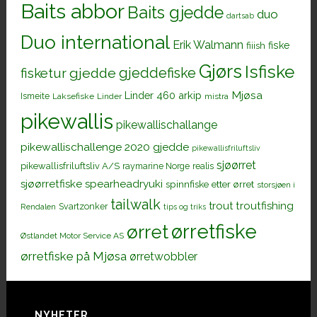
Baits abbor
Baits gjedde
duo
dartsab
Duo international
Erik Walmann
fiiish
fiske
Gjørs
Isfiske
gjeddefiske
fisketur
gjedde
Mjøsa
Linder 460 arkip
Ismeite
Laksefiske
Linder
mistra
pikewallis
pikewallischallange
pikewallischallenge 2020 gjedde
pikewallisfriluftsliv
sjøørret
pikewallisfriluftsliv A/S
raymarine Norge
realis
sjøørretfiske
spearheadryuki
spinnfiske etter ørret
storsjøen i
tailwalk
trout
troutfishing
Svartzonker
Rendalen
tips og triks
ørretfiske
ørret
Østlandet Motor Service AS
ørretfiske på Mjøsa
ørretwobbler
NYHETER