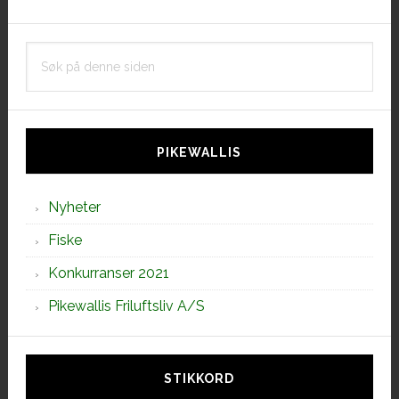
Søk
på
denne
siden
PIKEWALLIS
Nyheter
Fiske
Konkurranser 2021
Pikewallis Friluftsliv A/S
STIKKORD