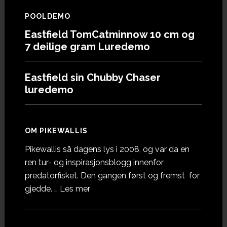
POOLDEMO
Eastfield TomCatminnow 10 cm og
7 deilige gram Luredemo
Eastfield sin Chubby Chaser
luredemo
OM PIKEWALLIS
Pikewallis så dagens lys i 2008, og var da en
ren tur- og inspirasjonsblogg innenfor
predatorfisket. Den gangen først og fremst for
omOm
gjedde. …
Les mer
Pikewallis