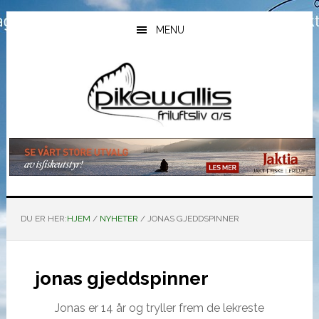
Hopp
Hopp
Hopp
til
til
til
MENU
hovedinnhold
primært
bunntekst
sidefelt
DU ER HER:
HJEM
/
NYHETER
/
JONAS GJEDDSPINNER
jonas gjeddspinner
Jonas er 14 år og tryller frem de lekreste