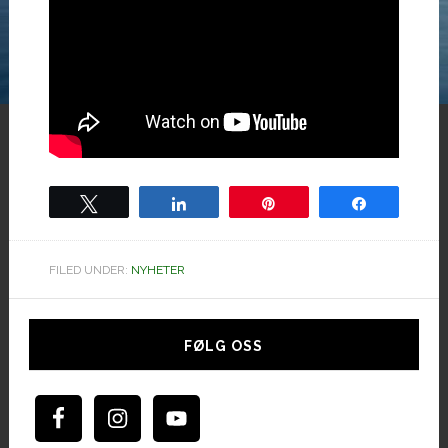
Tweet
Share
Pin
Share
FILED UNDER:
NYHETER
Hoved
sidebar
FØLG OSS