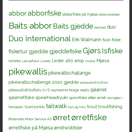
abborfiske
abbor
abborfiske på mjøsa
abborwobbler
Baits abbor
Baits gjedde
duo
dartsab
Duo international
Erik Walmann
fiiish
fiske
Gjørs
Isfiske
gjeddefiske
fisketur
gjedde
Mjøsa
Linder 460 arkip
Ismeite
Laksefiske
Linder
mistra
pikewallis
pikewallischallange
pikewallischallenge 2020 gjedde
pikewallisfriluftsliv
sjøørret
pikewallisfriluftsliv A/S
raymarine Norge
realis
sjøørretfiske
spearheadryuki
spinnfiske etter ørret
storsjøen i
tailwalk
trout
troutfishing
Svartzonker
Rendalen
tips og triks
ørretfiske
ørret
Østlandet Motor Service AS
ørretfiske på Mjøsa
ørretwobbler