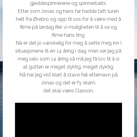
gjeddespinnerene og spinnerbaits.
Etter som Jonas og hans far hadde tatt turen
helt fra Ørebro og opp til oss for å være med å
filme på lørdag fikk vi muligheten til å se og
filme hans ting.
Nå er det jo vanskelig for meg å sette meg inn i
situasjonene til en 14 åring i dag, men ser jeg på
meg selv som 14 åring så må jeg få lov til å si
at gutten er meget dyktig, meget dyktig.
Nå har jeg vist klart å stave feil etternavn på
Jonas og det er fy skam.
det skal være Classon.