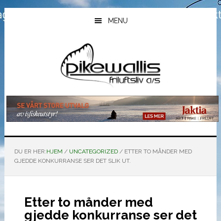
Hopp
Hopp
Hopp
til
til
til
MENU
hovedinnhold
primært
bunntekst
sidefelt
DU ER HER:
HJEM
/
UNCATEGORIZED
/
ETTER TO MÅNDER MED
GJEDDE KONKURRANSE SER DET SLIK UT.
Etter to månder med
gjedde konkurranse ser det