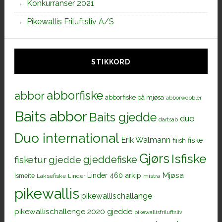
Konkurranser 2021
Pikewallis Friluftsliv A/S
STIKKORD
abborfiske
abbor
abborfiske på mjøsa
abborwobbler
Baits abbor
Baits gjedde
duo
dartsab
Duo international
Erik Walmann
fiiish
fiske
Gjørs
Isfiske
gjeddefiske
fisketur
gjedde
Mjøsa
Linder 460 arkip
Ismeite
Laksefiske
Linder
mistra
pikewallis
pikewallischallange
pikewallischallenge 2020 gjedde
pikewallisfriluftsliv