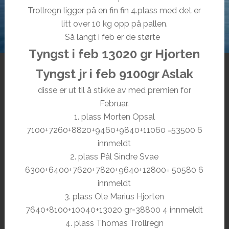
Trollregn ligger på en fin fin 4.plass med det er
litt over 10 kg opp på pallen.
Så langt i feb er de størte
Tyngst i feb 13020 gr Hjorten
Tyngst jr i feb 9100gr Aslak
disse er ut til å stikke av med premien for
Februar.
1. plass Morten Opsal
7100+7260+8820+9460+9840+11060 =53500 6
innmeldt
2. plass Pål Sindre Svae
6300+6400+7620+7820+9640+12800= 50580 6
innmeldt
3. plass Ole Marius Hjorten
7640+8100+10040+13020 gr=38800 4 innmeldt
4. plass Thomas Trollregn