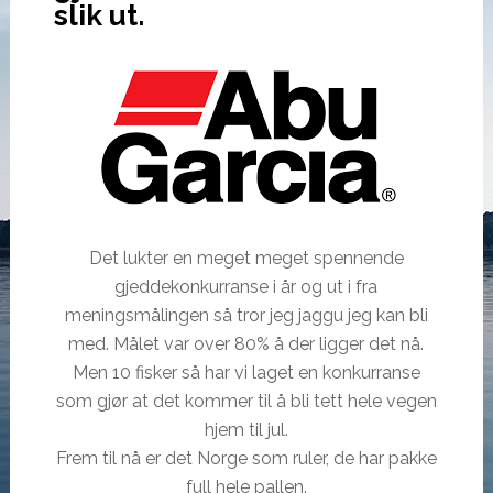
slik ut.
Det lukter en meget meget spennende
gjeddekonkurranse i år og ut i fra
meningsmålingen så tror jeg jaggu jeg kan bli
med. Målet var over 80% å der ligger det nå.
Men 10 fisker så har vi laget en konkurranse
som gjør at det kommer til å bli tett hele vegen
hjem til jul.
Frem til nå er det Norge som ruler, de har pakke
full hele pallen.