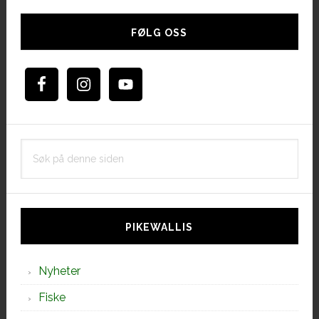
Hoved
sidebar
FØLG OSS
Søk
på
denne
siden
PIKEWALLIS
Nyheter
Fiske