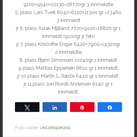
9100+9540+10130=28770gr 3 innmeldte
5. plass Lars Tveit 6040+6120+11300 gr =23460
3 innmeldt
jr 6. plass Aslak Mjåland 7720+9100=16820 gr 1
innmeldt (9100gr jr feb)
jr 7. plass Kristoffer Enger 6420+7900=14320gr
2 innmeldte
8. plass Bjørn Simonsen 10240gr 1 innmeldt
9 plass Mattias Epperlein 6610 gr 1 innmeldt.
jr 10 plass Martin L. Røste 6440 gr 1 innmeldt
jr 11.plass Jon Nordli Andersen 6140 gr 1
innmeldt.
Tweet
Share
Pin
Share
FILED UNDER:
UNCATEGORIZED