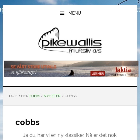
Hopp
Hopp
Hopp
til
til
til
MENU
hovedinnhold
primært
bunntekst
sidefelt
DU ER HER:
HJEM
/
NYHETER
/
COBBS
cobbs
Ja du, har vi en ny klassiker. Nå er det nok