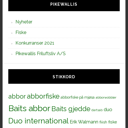
PIKEWALLIS
Nyheter
Fiske
Konkurranser 2021
Pikewallis Friluftsliv A/S
STIKKORD
abborfiske
abbor
abborfiske på mjøsa
abborwobbler
Baits abbor
Baits gjedde
duo
dartsab
Duo international
Erik Walmann
fiiish
fiske