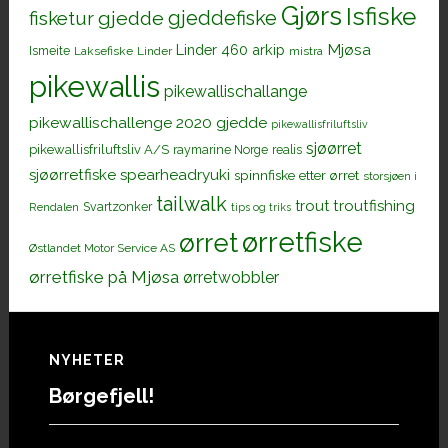
Gjørs
Isfiske
gjeddefiske
fisketur
gjedde
Mjøsa
Linder 460 arkip
Ismeite
Laksefiske
Linder
mistra
pikewallis
pikewallischallange
pikewallischallenge 2020 gjedde
pikewallisfriluftsliv
sjøørret
pikewallisfriluftsliv A/S
raymarine Norge
realis
sjøørretfiske
spearheadryuki
spinnfiske etter ørret
storsjøen i
tailwalk
trout
troutfishing
Svartzonker
Rendalen
tips og triks
ørretfiske
ørret
Østlandet Motor Service AS
ørretfiske på Mjøsa
ørretwobbler
Footer
NYHETER
Børgefjell!