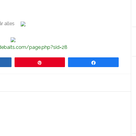
år alles
udebaits.com/page.php?sid=28
re
Pin
Share