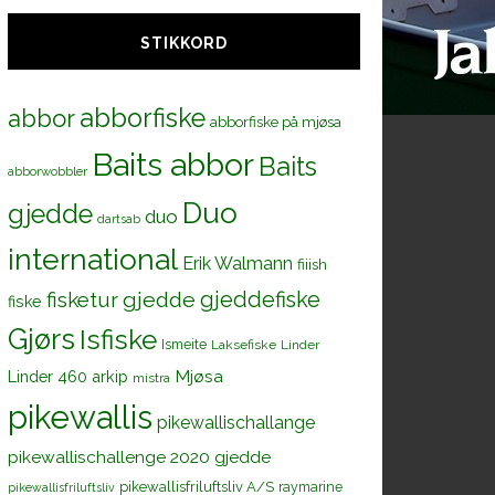
STIKKORD
abborfiske
abbor
abborfiske på mjøsa
Baits abbor
Baits
abborwobbler
Duo
gjedde
duo
dartsab
international
Erik Walmann
fiiish
gjeddefiske
fisketur
gjedde
fiske
Gjørs
Isfiske
Ismeite
Laksefiske
Linder
Mjøsa
Linder 460 arkip
mistra
pikewallis
pikewallischallange
pikewallischallenge 2020 gjedde
pikewallisfriluftsliv A/S
raymarine
pikewallisfriluftsliv