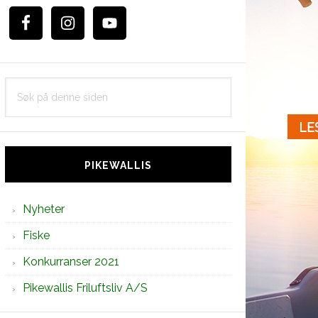
Søk
på
denne
siden
PIKEWALLIS
Nyheter
Fiske
Konkurranser 2021
Pikewallis Friluftsliv A/S