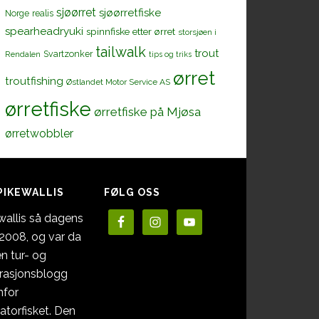
sjøørret
sjøørretfiske
Norge
realis
spearheadryuki
spinnfiske etter ørret
storsjøen i
tailwalk
trout
Svartzonker
Rendalen
tips og triks
ørret
troutfishing
Østlandet Motor Service AS
ørretfiske
ørretfiske på Mjøsa
ørretwobbler
PIKEWALLIS
FØLG OSS
wallis så dagens
i 2008, og var da
en tur- og
irasjonsblogg
nfor
atorfisket. Den