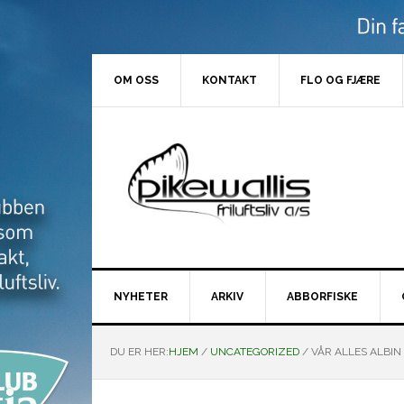
Hopp
Hopp
Hopp
Hopp
til
til
til
til
primær
hovedinnhold
primært
bunntekst
menyen
sidefelt
OM OSS
KONTAKT
FLO OG FJÆRE
NYHETER
ARKIV
ABBORFISKE
DU ER HER:
HJEM
/
UNCATEGORIZED
/
VÅR ALLES ALBIN :