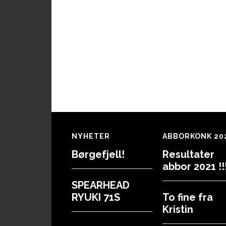
Footer
NYHETER
ABBORKONK 20
Børgefjell!
Resultater
abbor 2021 !!!
SPEARHEAD
RYUKI 71S
To fine fra
Kristin