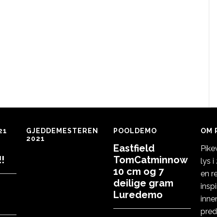
21
GJEDDEMESTEREN
POOLDEMO
OM 
2021
Eastfield
Pike
!
TomCatminnow
lys 
10 cm og 7
en r
deilige gram
insp
Luredemo
inne
pred