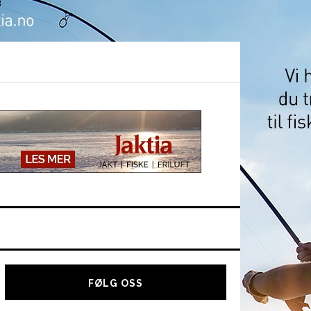
Hoved
sidebar
FØLG OSS