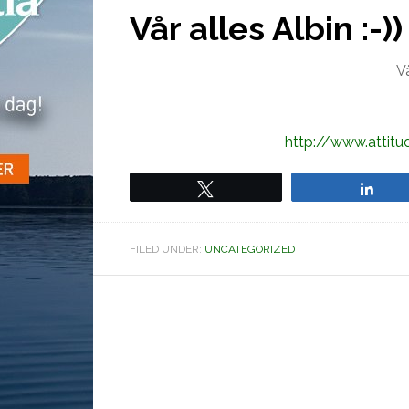
Vår alles Albin :-))
V
http://www.attit
Tweet
Sha
FILED UNDER:
UNCATEGORIZED