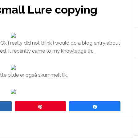
 small Lure copying
: Ok i really did not think i would do a blog entry about
lled. It recently came to my knowledge th…
te bilde er også skummelt lik.
re
Pin
Share