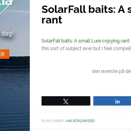
SolarFall baits: A
rant
SolarFall baits: A small Lure copying rant
this sort of subject ever but i feel compe
den øverste på det
Tweet
Sha
FILED UNDER:
UNCATEGORIZED