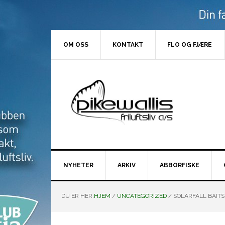
Hopp
Hopp
Hopp
Hopp
til
til
til
til
primær
hovedinnhold
primært
bunntekst
menyen
sidefelt
OM OSS
KONTAKT
FLO OG FJÆRE
NYHETER
ARKIV
ABBORFISKE
DU ER HER:
HJEM
/
UNCATEGORIZED
/
SOLARFALL BAITS