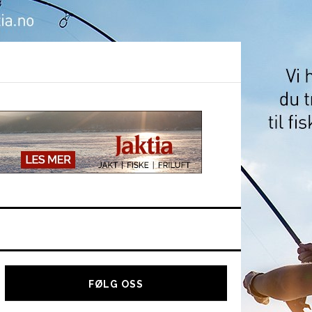
Hoved
sidebar
FØLG OSS