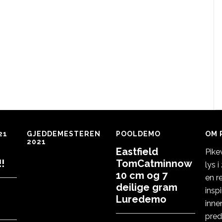
21
GJEDDEMESTEREN
POOLDEMO
OM 
2021
Eastfield
Pike
!
TomCatminnow
lys 
10 cm og 7
en r
deilige gram
insp
Luredemo
inne
pred