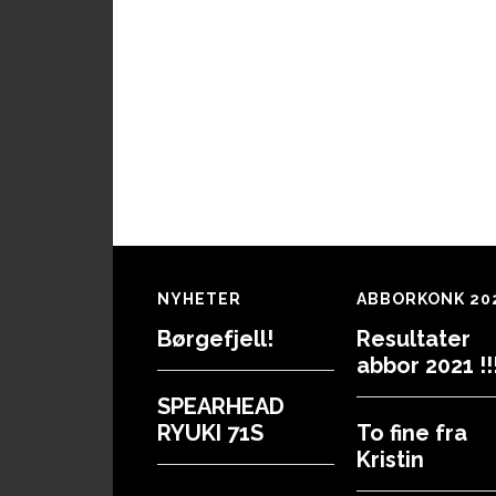
Footer
NYHETER
ABBORKONK 20
Børgefjell!
Resultater
abbor 2021 !!!
SPEARHEAD
RYUKI 71S
To fine fra
Kristin