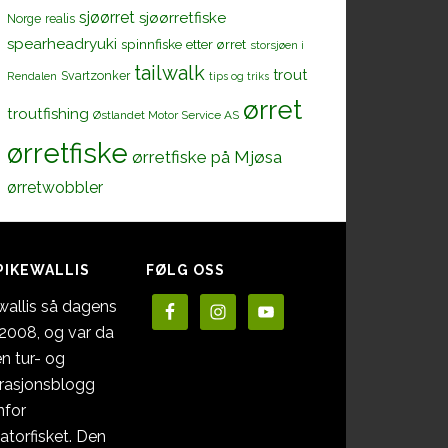
sjøørret
sjøørretfiske
Norge
realis
spearheadryuki
spinnfiske etter ørret
storsjøen i
tailwalk
trout
Svartzonker
Rendalen
tips og triks
ørret
troutfishing
Østlandet Motor Service AS
ørretfiske
ørretfiske på Mjøsa
ørretwobbler
PIKEWALLIS
FØLG OSS
wallis så dagens
i 2008, og var da
en tur- og
irasjonsblogg
nfor
atorfisket. Den