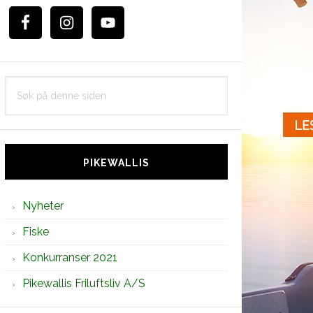
Søk
på
denne
siden
PIKEWALLIS
Nyheter
Fiske
Konkurranser 2021
Pikewallis Friluftsliv A/S