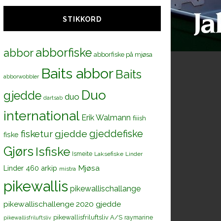
STIKKORD
abborfiske
abbor
abborfiske på mjøsa
Baits abbor
Baits
abborwobbler
Duo
gjedde
duo
dartsab
international
Erik Walmann
fiiish
gjeddefiske
fisketur
gjedde
fiske
Gjørs
Isfiske
Ismeite
Laksefiske
Linder
Mjøsa
Linder 460 arkip
mistra
pikewallis
pikewallischallange
pikewallischallenge 2020 gjedde
pikewallisfriluftsliv A/S
raymarine
pikewallisfriluftsliv