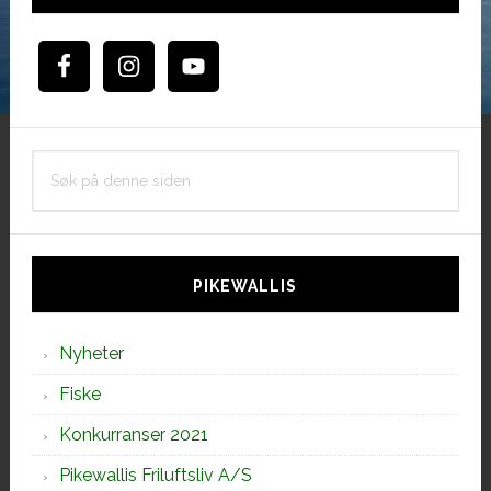
Søk
på
denne
siden
PIKEWALLIS
Nyheter
Fiske
Konkurranser 2021
Pikewallis Friluftsliv A/S