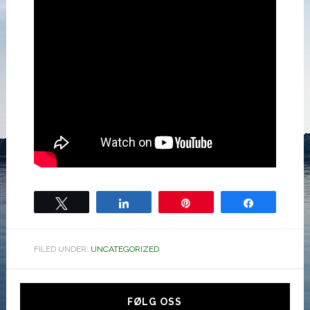
Tweet
Share
Pin
Share
FILED UNDER:
UNCATEGORIZED
Hoved
sidebar
FØLG OSS