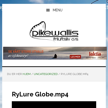
Hopp
Hopp
Hopp
til
til
til
MENU
hovedinnhold
primært
bunntekst
sidefelt
DU ER HER:
HJEM
/
UNCATEGORIZED
/
RYLURE GLOBE.MP4
RyLure Globe.mp4