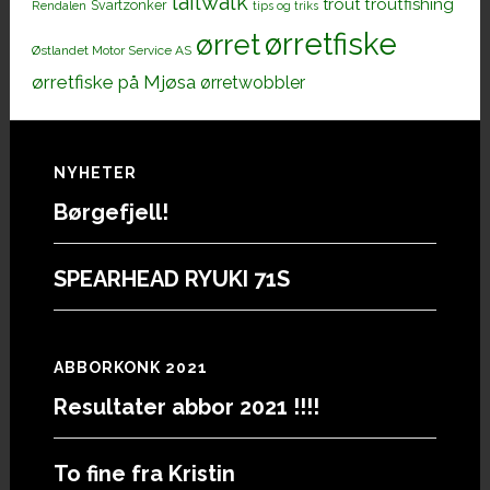
tailwalk
trout
troutfishing
Svartzonker
Rendalen
tips og triks
ørretfiske
ørret
Østlandet Motor Service AS
ørretfiske på Mjøsa
ørretwobbler
Footer
NYHETER
Børgefjell!
SPEARHEAD RYUKI 71S
ABBORKONK 2021
Resultater abbor 2021 !!!!
To fine fra Kristin