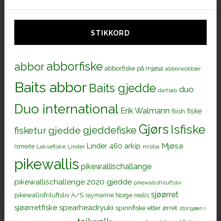
STIKKORD
abborfiske
abbor
abborfiske på mjøsa
abborwobbler
Baits abbor
Baits gjedde
duo
dartsab
Duo international
Erik Walmann
fiiish
fiske
Gjørs
Isfiske
gjeddefiske
fisketur
gjedde
Mjøsa
Linder 460 arkip
Ismeite
Laksefiske
Linder
mistra
pikewallis
pikewallischallange
pikewallischallenge 2020 gjedde
pikewallisfriluftsliv
sjøørret
pikewallisfriluftsliv A/S
raymarine Norge
realis
sjøørretfiske
spearheadryuki
spinnfiske etter ørret
storsjøen i