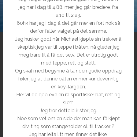
jeg har i dag til 4,88, men jeg går bredere, fra
2,10 til 2,23.
60hk har jeg i dag å det går mer en fort nok så
derfor faller valget på det samme.
Jeg husker godt når Michael kjøpte sin trekker å
skeptisk jeg var til teppe i båten, nå gleder jeg
meg bare til å få det selv. Det er utrolig godt
med teppe, rett og slett.
Og skal med begynne å ta noen gudie oppdrag
føler jeg at denne båten er mer kundevennlig
en key-largoen.
Her vil de oppleve en rå sportfisker båt, rett og
slett.
Jeg tror dette blir stor jeg.
Noe som vet om en side der man kan få kjøpt
div. ting som stangeholder ol. til tracker ?
Jeg har leita litt men finner det ikke.