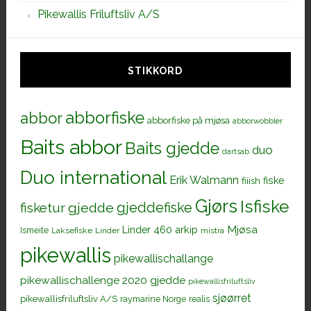
Pikewallis Friluftsliv A/S
STIKKORD
abborfiske
abbor
abborfiske på mjøsa
abborwobbler
Baits abbor
Baits gjedde
duo
dartsab
Duo international
Erik Walmann
fiiish
fiske
Gjørs
Isfiske
gjeddefiske
fisketur
gjedde
Mjøsa
Linder 460 arkip
Ismeite
Laksefiske
Linder
mistra
pikewallis
pikewallischallange
pikewallischallenge 2020 gjedde
pikewallisfriluftsliv
sjøørret
pikewallisfriluftsliv A/S
raymarine Norge
realis