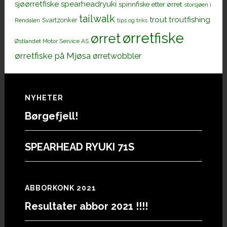
sjøørretfiske
spearheadryuki
spinnfiske etter ørret
storsjøen i
tailwalk
trout
troutfishing
Svartzonker
Rendalen
tips og triks
ørretfiske
ørret
Østlandet Motor Service AS
ørretfiske på Mjøsa
ørretwobbler
Footer
NYHETER
Børgefjell!
SPEARHEAD RYUKI 71S
ABBORKONK 2021
Resultater abbor 2021 !!!!