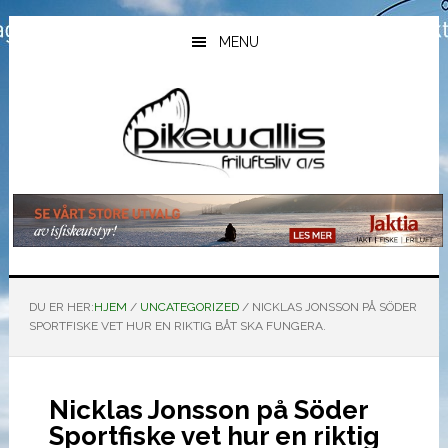
Hopp
Hopp
Hopp
til
til
til
MENU
hovedinnhold
primært
bunntekst
sidefelt
DU ER HER:
HJEM
/
UNCATEGORIZED
/
NICKLAS JONSSON PÅ SÖDER
SPORTFISKE VET HUR EN RIKTIG BÅT SKA FUNGERA.
Nicklas Jonsson på Söder
Sportfiske vet hur en riktig