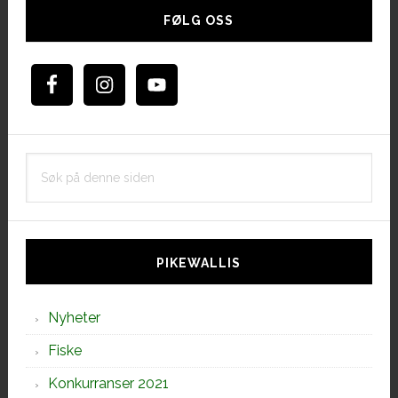
sidebar
FØLG OSS
Søk
på
denne
siden
PIKEWALLIS
Nyheter
Fiske
Konkurranser 2021