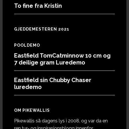
To fine fra Kristin
GJEDDEMESTEREN 2021
POOLDEMO
Eastfield TomCatminnow 10 cm og
7 deilige gram Luredemo
Eastfield sin Chubby Chaser
luredemo
OM PIKEWALLIS
Pikewallis så dagens lys i 2008, og var da en
ren tur- og inspirasjonsblogg innenfor