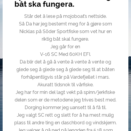
båt ska fungera.
Står det å lese på mojoboat’s nettside.
Så Da har jeg bestemt meg for å gjøre som
Nicklas på Sõder Sportfiske som vet hur en
riktig båt skal fungere.
Jeg går for en
V-16 SC Med 60KH EFI.
Da blir det å gå å vente å vente å vente og
glede seg å glede seg å glede seg til at båten
forhåpentligvis står på Vardefjellet i mars.
Akuratt tidsnok til vårfiske.
Jeg har for min del lagt vekt på spinn/jerkfiske
delen som er de metodene jeg trives best med.
Dorging kommer jeg uansett til å få til.
Jeg valgt SC rett og slett for å ha mest mulig
plass til andre ting en daschbord og vindskjerm.
Jeg velger å gå ned på lengden fra 5,18 som