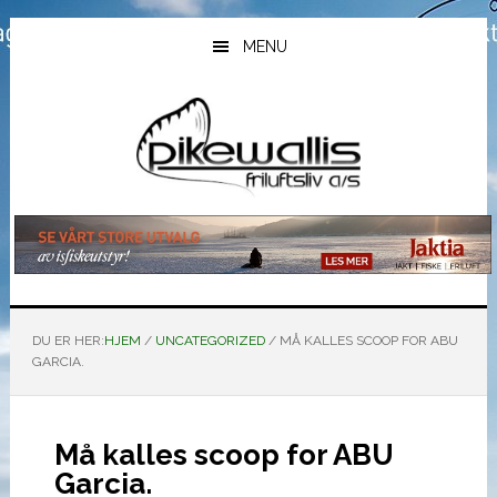
Hopp
Hopp
Hopp
til
til
til
MENU
hovedinnhold
primært
bunntekst
sidefelt
DU ER HER:
HJEM
/
UNCATEGORIZED
/
MÅ KALLES SCOOP FOR ABU
GARCIA.
Må kalles scoop for ABU
Garcia.