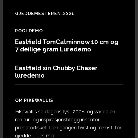
GJEDDEMESTEREN 2021
POOLDEMO
Eastfield TomCatminnow 10 cm og
7 deilige gram Luredemo
Eastfield sin Chubby Chaser
luredemo
OM PIKEWALLIS
Pikewallis så dagens lys i 2008, og var da en
ren tur- og inspirasjonsblogg innenfor
predatorfisket. Den gangen først og fremst for
omOm
gjedde. …
Les mer