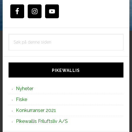
Søk
på
denne
siden
PIKEWALLIS
Nyheter
Fiske
Konkurranser 2021
Pikewallis Friluftsliv A/S