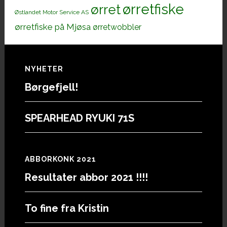
ørretfiske
ørret
Østlandet Motor Service AS
ørretfiske på Mjøsa
ørretwobbler
Footer
NYHETER
Børgefjell!
SPEARHEAD RYUKI 71S
ABBORKONK 2021
Resultater abbor 2021 !!!!
To fine fra Kristin