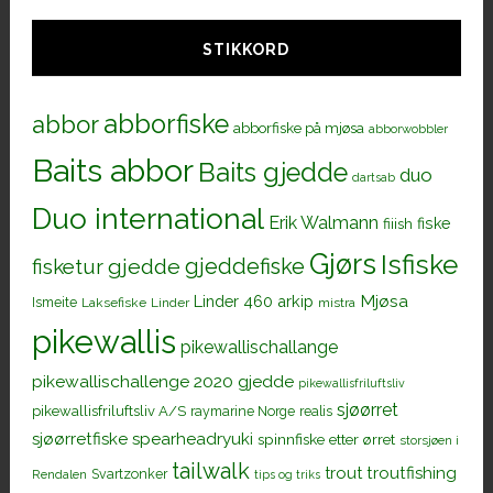
STIKKORD
abborfiske
abbor
abborfiske på mjøsa
abborwobbler
Baits abbor
Baits gjedde
duo
dartsab
Duo international
Erik Walmann
fiiish
fiske
Gjørs
Isfiske
gjeddefiske
fisketur
gjedde
Mjøsa
Linder 460 arkip
Ismeite
Laksefiske
Linder
mistra
pikewallis
pikewallischallange
pikewallischallenge 2020 gjedde
pikewallisfriluftsliv
sjøørret
pikewallisfriluftsliv A/S
raymarine Norge
realis
sjøørretfiske
spearheadryuki
spinnfiske etter ørret
storsjøen i
tailwalk
trout
troutfishing
Svartzonker
Rendalen
tips og triks