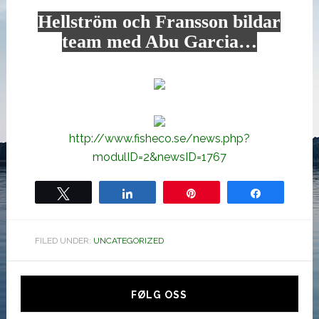
Hellström och Fransson bildar
team med Abu Garcia…
http://www.fisheco.se/news.php?
modulID=2&newsID=1767
Tweet
Share
Pin
Share
FILED UNDER:
UNCATEGORIZED
Hoved
sidebar
FØLG OSS