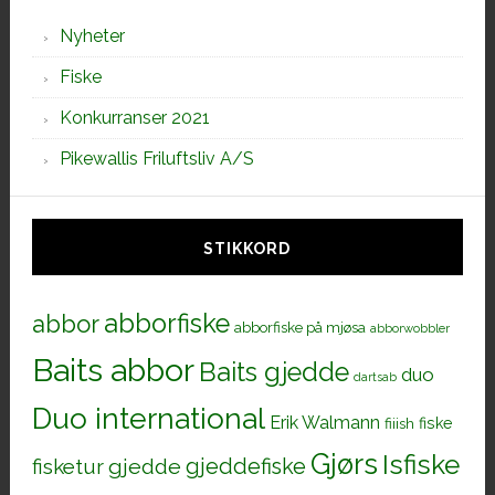
Nyheter
Fiske
Konkurranser 2021
Pikewallis Friluftsliv A/S
STIKKORD
abborfiske
abbor
abborfiske på mjøsa
abborwobbler
Baits abbor
Baits gjedde
duo
dartsab
Duo international
Erik Walmann
fiiish
fiske
Gjørs
Isfiske
gjeddefiske
fisketur
gjedde