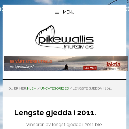
Hopp
Hopp
Hopp
til
til
til
MENU
hovedinnhold
primært
bunntekst
sidefelt
DU ER HER:
HJEM
/
UNCATEGORIZED
/
LENGSTE GJEDDA I 2011.
Lengste gjedda i 2011.
Vinneren av lengst gjedde i 2011 ble