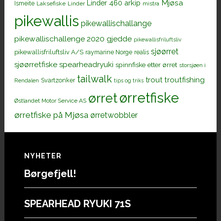
Mjøsa
Linder 460 arkip
Ismeite
Laksefiske
Linder
mistra
pikewallis
pikewallischallange
pikewallischallenge 2020 gjedde
pikewallisfriluftsliv
sjøørret
pikewallisfriluftsliv A/S
raymarine Norge
realis
sjøørretfiske
spearheadryuki
spinnfiske etter ørret
storsjøen i
tailwalk
trout
troutfishing
Svartzonker
Rendalen
tips og triks
ørretfiske
ørret
Østlandet Motor Service AS
ørretfiske på Mjøsa
ørretwobbler
Footer
NYHETER
Børgefjell!
SPEARHEAD RYUKI 71S