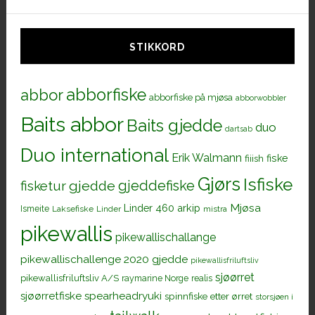
STIKKORD
abborfiske
abbor
abborfiske på mjøsa
abborwobbler
Baits abbor
Baits gjedde
duo
dartsab
Duo international
Erik Walmann
fiiish
fiske
Gjørs
Isfiske
gjeddefiske
fisketur
gjedde
Mjøsa
Linder 460 arkip
Ismeite
Laksefiske
Linder
mistra
pikewallis
pikewallischallange
pikewallischallenge 2020 gjedde
pikewallisfriluftsliv
sjøørret
pikewallisfriluftsliv A/S
raymarine Norge
realis
sjøørretfiske
spearheadryuki
spinnfiske etter ørret
storsjøen i