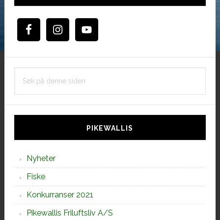
Søk
på
denne
siden
PIKEWALLIS
Nyheter
Fiske
Konkurranser 2021
Pikewallis Friluftsliv A/S