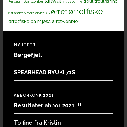
tailwalk
trout
troutfishing
Svartzonker
Rendalen
tips og triks
ørretfiske
ørret
Østlandet Motor Service AS
ørretfiske på Mjøsa
ørretwobbler
Footer
NYHETER
Børgefjell!
SPEARHEAD RYUKI 71S
ABBORKONK 2021
Resultater abbor 2021 !!!!
To fine fra Kristin