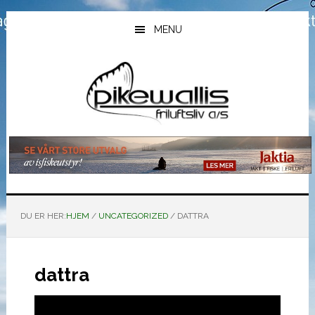
Hopp
Hopp
Hopp
til
til
til
MENU
hovedinnhold
primært
bunntekst
sidefelt
DU ER HER:
HJEM
/
UNCATEGORIZED
/
DATTRA
dattra