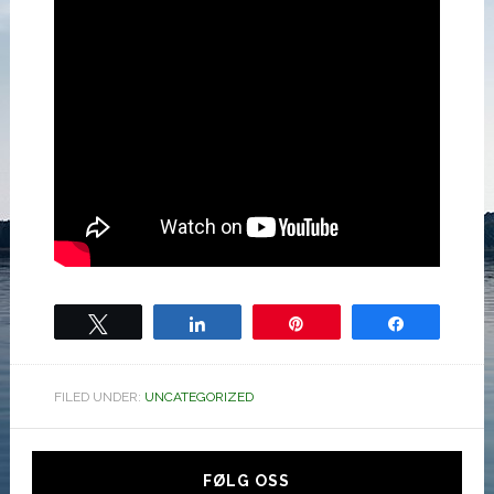
Tweet
Share
Pin
Share
FILED UNDER:
UNCATEGORIZED
Hoved
sidebar
FØLG OSS