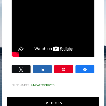
Tweet
Share
Pin
Share
FILED UNDER:
UNCATEGORIZED
Hoved
sidebar
FØLG OSS