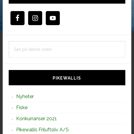
Søk
på
denne
siden
PIKEWALLIS
Nyheter
Fiske
Konkurranser 2021
Pikewallis Friluftsliv A/S