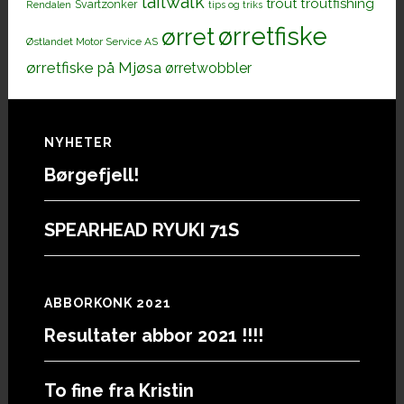
tailwalk
trout
troutfishing
Svartzonker
Rendalen
tips og triks
ørretfiske
ørret
Østlandet Motor Service AS
ørretfiske på Mjøsa
ørretwobbler
Footer
NYHETER
Børgefjell!
SPEARHEAD RYUKI 71S
ABBORKONK 2021
Resultater abbor 2021 !!!!
To fine fra Kristin