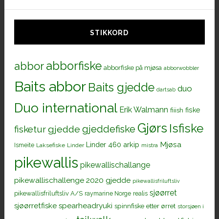
STIKKORD
abborfiske
abbor
abborfiske på mjøsa
abborwobbler
Baits abbor
Baits gjedde
duo
dartsab
Duo international
Erik Walmann
fiiish
fiske
Gjørs
Isfiske
gjeddefiske
fisketur
gjedde
Mjøsa
Linder 460 arkip
Ismeite
Laksefiske
Linder
mistra
pikewallis
pikewallischallange
pikewallischallenge 2020 gjedde
pikewallisfriluftsliv
sjøørret
pikewallisfriluftsliv A/S
raymarine Norge
realis
sjøørretfiske
spearheadryuki
spinnfiske etter ørret
storsjøen i