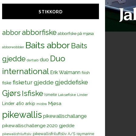
STIKKORD
abborfiske
abbor
abborfiske på mjøsa
Baits abbor
Baits
abborwobbler
Duo
gjedde
duo
dartsab
international
Erik Walmann
fiiish
gjeddefiske
fisketur
gjedde
fiske
Gjørs
Isfiske
Ismeite
Laksefiske
Linder
Mjøsa
Linder 460 arkip
mistra
pikewallis
pikewallischallange
pikewallischallenge 2020 gjedde
pikewallisfriluftsliv A/S
raymarine
pikewallisfriluftsliv