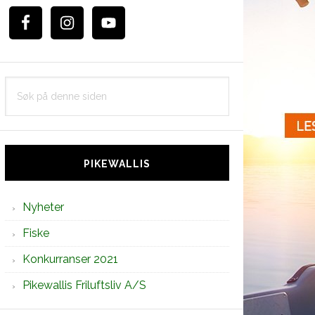
Søk
på
denne
siden
PIKEWALLIS
Nyheter
Fiske
Konkurranser 2021
Pikewallis Friluftsliv A/S