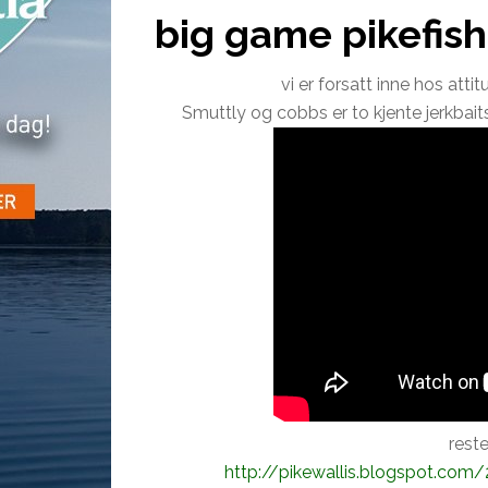
big game pikefish
vi er forsatt inne hos atti
Smuttly og cobbs er to kjente jerkbait
rest
http://pikewallis.blogspot.com