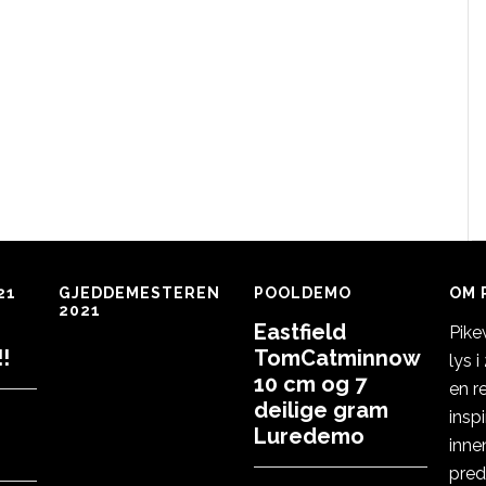
21
GJEDDEMESTEREN
POOLDEMO
OM 
2021
Eastfield
Pike
!
TomCatminnow
lys 
10 cm og 7
en r
deilige gram
insp
Luredemo
inne
pred