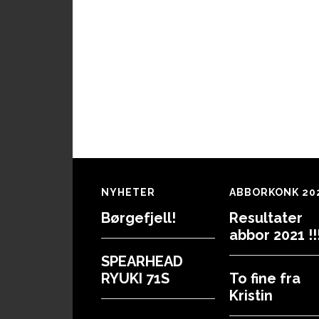
Footer
NYHETER
ABBORKONK 20
Børgefjell!
Resultater
abbor 2021 !!!
SPEARHEAD
RYUKI 71S
To fine fra
Kristin