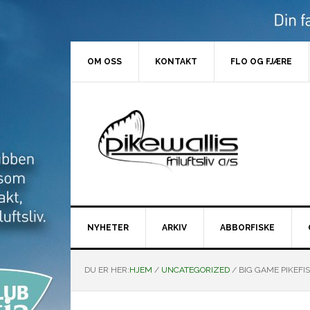
Hopp
Hopp
Hopp
Hopp
til
til
til
til
primær
hovedinnhold
primært
bunntekst
menyen
sidefelt
OM OSS
KONTAKT
FLO OG FJÆRE
NYHETER
ARKIV
ABBORFISKE
DU ER HER:
HJEM
/
UNCATEGORIZED
/
BIG GAME PIKEFI