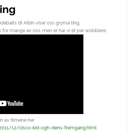
ing
tudebaits dr Albin viser oss gryma ting.
s for mange av oss, men er har vi et par wobblere.
en av filmene her
/2011/12/cisco-kid-ogh-dens-fremgang.html