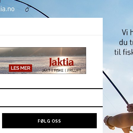
Hoved
sidebar
FØLG OSS