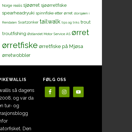
sjøørret
sjøørretfiske
Norge
realis
spearheadryuki
spinnfiske etter ørret
storsjøen i
tailwalk
trout
Svartzonker
Rendalen
tips og triks
ørret
troutfishing
Østlandet Motor Service AS
ørretfiske
ørretfiske på Mjøsa
ørretwobbler
PIKEWALLIS
FØLG OSS
wallis så dagens
i 2008, og var da
en tur- og
irasjonsblogg
nfor
atorfisket. Den