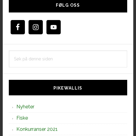
sidebar
FØLG OSS
Søk
på
denne
siden
PIKEWALLIS
Nyheter
Fiske
Konkurranser 2021