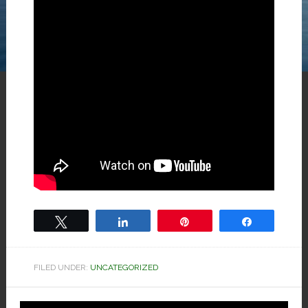
Tweet
Share
Pin
Share
FILED UNDER:
UNCATEGORIZED
Hoved