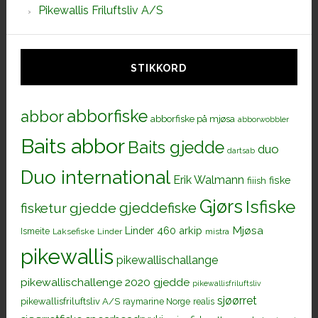
Pikewallis Friluftsliv A/S
STIKKORD
abborfiske
abbor
abborfiske på mjøsa
abborwobbler
Baits abbor
Baits gjedde
duo
dartsab
Duo international
Erik Walmann
fiiish
fiske
Gjørs
Isfiske
gjeddefiske
fisketur
gjedde
Mjøsa
Linder 460 arkip
Ismeite
Laksefiske
Linder
mistra
pikewallis
pikewallischallange
pikewallischallenge 2020 gjedde
pikewallisfriluftsliv
sjøørret
pikewallisfriluftsliv A/S
raymarine Norge
realis