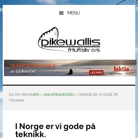
Hopp
Hopp
Hopp
til
til
til
MENU
hovedinnhold
primært
bunntekst
sidefelt
DU ER HER:
HJEM
/
UNCATEGORIZED
/
I NORGE ER VI GODE PÅ
TEKNIKK.
I Norge er vi gode på
teknikk.