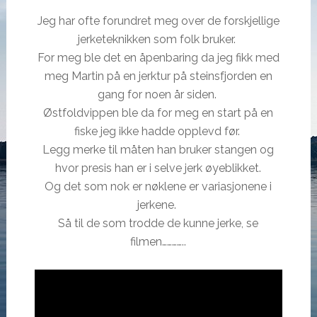
Jeg har ofte forundret meg over de forskjellige
jerketeknikken som folk bruker.
For meg ble det en åpenbaring da jeg fikk med
meg Martin på en jerktur på steinsfjorden en
gang for noen år siden.
Østfoldvippen ble da for meg en start på en
fiske jeg ikke hadde opplevd før.
Legg merke til måten han bruker stangen og
hvor presis han er i selve jerk øyeblikket.
Og det som nok er nøklene er variasjonene i
jerkene.
Så til de som trodde de kunne jerke, se
filmen…………..