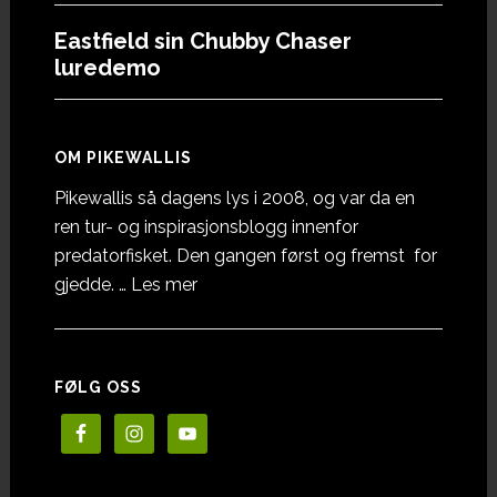
Eastfield sin Chubby Chaser
luredemo
OM PIKEWALLIS
Pikewallis så dagens lys i 2008, og var da en
ren tur- og inspirasjonsblogg innenfor
predatorfisket. Den gangen først og fremst for
omOm
gjedde. …
Les mer
Pikewallis
FØLG OSS