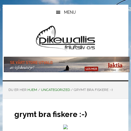
Hopp
Hopp
Hopp
til
til
til
MENU
hovedinnhold
primært
bunntekst
sidefelt
DU ER HER:
HJEM
/
UNCATEGORIZED
/
GRYMT BRA FISKERE :-)
grymt bra fiskere :-)