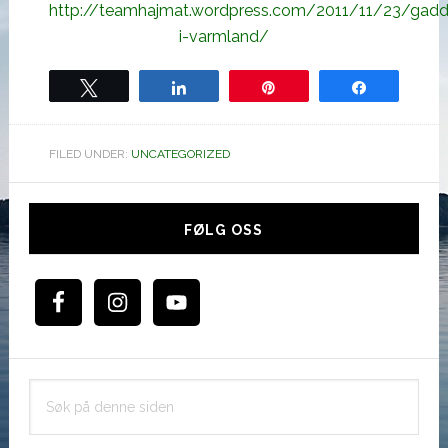
http://teamhajmat.wordpress.com/2011/11/23/gaddf
i-varmland/
Tweet
Share
Pin
Share
FILED UNDER:
UNCATEGORIZED
Hoved
sidebar
FØLG OSS
Søk
på
denne