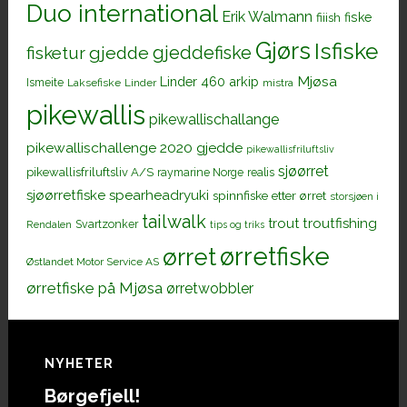
Duo international
Erik Walmann
fiiish
fiske
Gjørs
Isfiske
gjeddefiske
fisketur
gjedde
Mjøsa
Linder 460 arkip
Ismeite
Laksefiske
Linder
mistra
pikewallis
pikewallischallange
pikewallischallenge 2020 gjedde
pikewallisfriluftsliv
sjøørret
pikewallisfriluftsliv A/S
raymarine Norge
realis
sjøørretfiske
spearheadryuki
spinnfiske etter ørret
storsjøen i
tailwalk
trout
troutfishing
Svartzonker
Rendalen
tips og triks
ørretfiske
ørret
Østlandet Motor Service AS
ørretfiske på Mjøsa
ørretwobbler
Footer
NYHETER
Børgefjell!