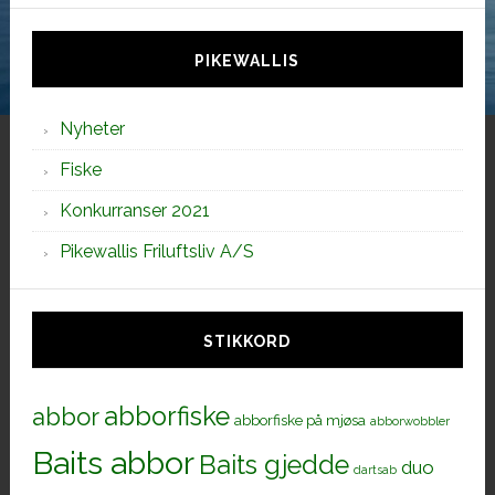
siden
PIKEWALLIS
Nyheter
Fiske
Konkurranser 2021
Pikewallis Friluftsliv A/S
STIKKORD
abborfiske
abbor
abborfiske på mjøsa
abborwobbler
Baits abbor
Baits gjedde
duo
dartsab