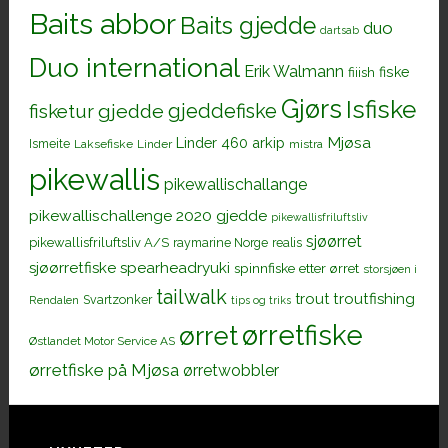
Baits abbor
Baits gjedde
duo
dartsab
Duo international
Erik Walmann
fiiish
fiske
Gjørs
Isfiske
gjeddefiske
fisketur
gjedde
Mjøsa
Linder 460 arkip
Ismeite
Laksefiske
Linder
mistra
pikewallis
pikewallischallange
pikewallischallenge 2020 gjedde
pikewallisfriluftsliv
sjøørret
pikewallisfriluftsliv A/S
raymarine Norge
realis
sjøørretfiske
spearheadryuki
spinnfiske etter ørret
storsjøen i
tailwalk
trout
troutfishing
Svartzonker
Rendalen
tips og triks
ørretfiske
ørret
Østlandet Motor Service AS
ørretfiske på Mjøsa
ørretwobbler