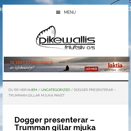
Hopp
Hopp
Hopp
til
til
til
MENU
hovedinnhold
primært
bunntekst
sidefelt
DU ER HER:
HJEM
/
UNCATEGORIZED
/
DOGGER PRESENTERAR –
TRUMMAN GILLAR MJUKA PAKET
Dogger presenterar –
Trumman gillar mjuka