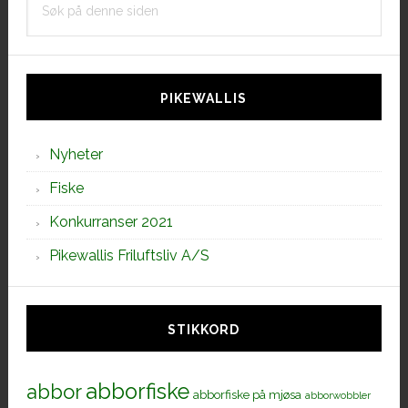
på
denne
siden
PIKEWALLIS
Nyheter
Fiske
Konkurranser 2021
Pikewallis Friluftsliv A/S
STIKKORD
abborfiske
abbor
abborfiske på mjøsa
abborwobbler