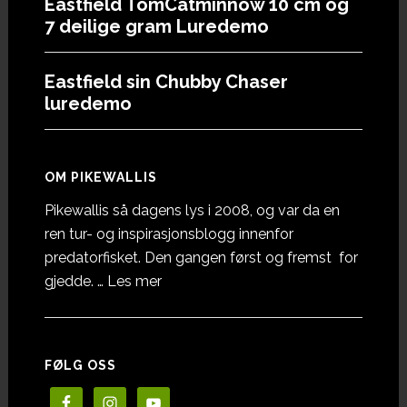
Eastfield TomCatminnow 10 cm og
7 deilige gram Luredemo
Eastfield sin Chubby Chaser
luredemo
OM PIKEWALLIS
Pikewallis så dagens lys i 2008, og var da en
ren tur- og inspirasjonsblogg innenfor
predatorfisket. Den gangen først og fremst for
omOm
gjedde. …
Les mer
Pikewallis
FØLG OSS