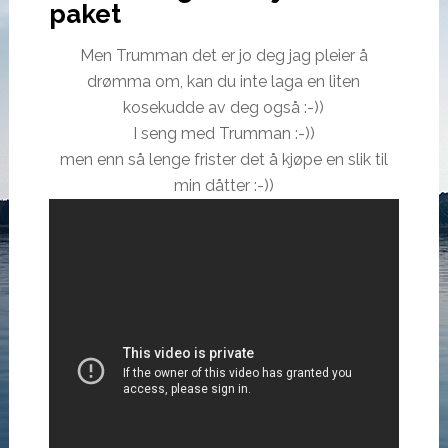
paket
Men Trumman det er jo deg jag pleier å
drømma om, kan du inte laga en liten
kosekudde av deg også :-))
I seng med Trumman :-))
men enn så lenge frister det å kjøpe en slik til
min dåtter :-))