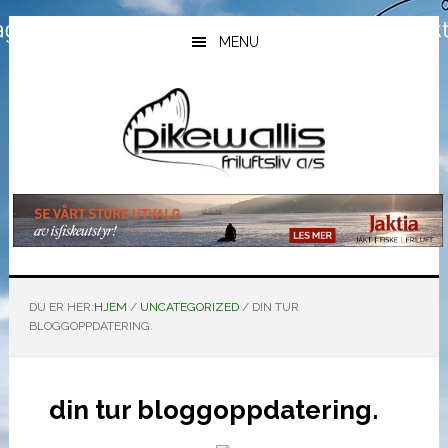
Hopp
Hopp
Hopp
til
til
til
MENU
hovedinnhold
primært
bunntekst
sidefelt
DU ER HER:
HJEM
/
UNCATEGORIZED
/
DIN TUR
BLOGGOPPDATERING.
din tur bloggoppdatering.