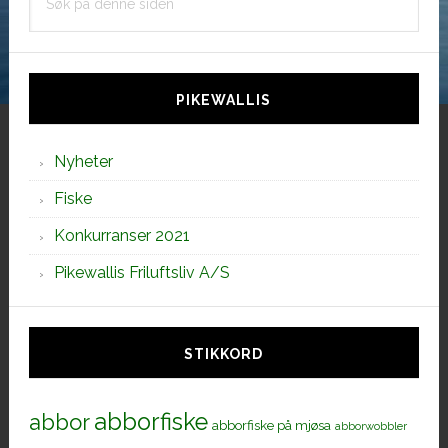
på
denne
siden
PIKEWALLIS
Nyheter
Fiske
Konkurranser 2021
Pikewallis Friluftsliv A/S
STIKKORD
abborfiske
abbor
abborfiske på mjøsa
abborwobbler