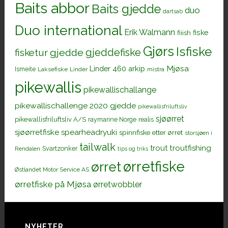
Baits abbor
Baits gjedde
duo
dartsab
Duo international
Erik Walmann
fiiish
fiske
Gjørs
Isfiske
gjeddefiske
fisketur
gjedde
Mjøsa
Linder 460 arkip
Ismeite
Laksefiske
Linder
mistra
pikewallis
pikewallischallange
pikewallischallenge 2020 gjedde
pikewallisfriluftsliv
sjøørret
pikewallisfriluftsliv A/S
raymarine Norge
realis
sjøørretfiske
spearheadryuki
spinnfiske etter ørret
storsjøen i
tailwalk
trout
troutfishing
Svartzonker
Rendalen
tips og triks
ørretfiske
ørret
Østlandet Motor Service AS
ørretfiske på Mjøsa
ørretwobbler
NYHETER