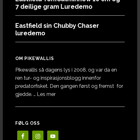
7 deilige gram Luredemo
Eastfield sin Chubby Chaser
luredemo
OM PIKEWALLIS
Pikewallis så dagens lys i 2008, og var da en
ren tur- og inspirasjonsblogg innenfor
predatorfisket. Den gangen først og fremst for
omOm
gjedde. …
Les mer
Pikewallis
FØLG OSS