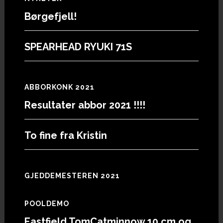
Footer
Børgefjell!
SPEARHEAD RYUKI 71S
ABBORKONK 2021
Resultater abbor 2021 !!!!
To fine fra Kristin
GJEDDEMESTEREN 2021
POOLDEMO
Eastfield TomCatminnow 10 cm og