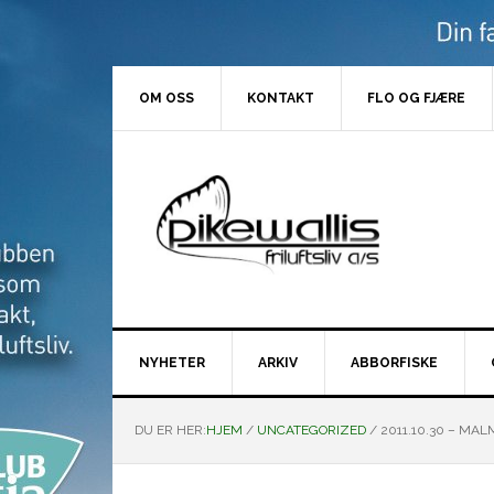
Hopp
Hopp
Hopp
Hopp
til
til
til
til
primær
hovedinnhold
primært
bunntekst
menyen
sidefelt
OM OSS
KONTAKT
FLO OG FJÆRE
NYHETER
ARKIV
ABBORFISKE
DU ER HER:
HJEM
/
UNCATEGORIZED
/
2011.10.30 – MA