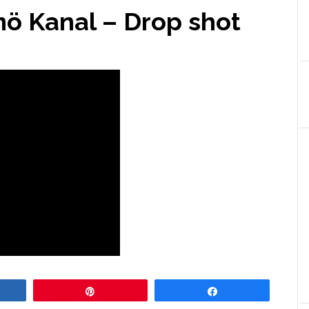
mö Kanal – Drop shot
re
Pin
Share