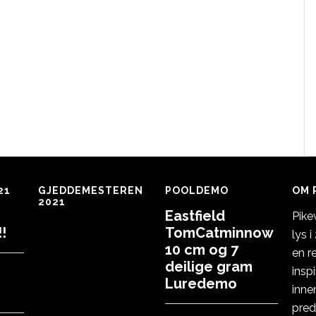
21
GJEDDEMESTEREN
POOLDEMO
OM 
2021
Eastfield
Pike
!
TomCatminnow
lys 
10 cm og 7
en r
deilige gram
insp
Luredemo
inne
pred