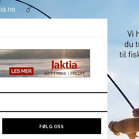
Hoved
sidebar
FØLG OSS