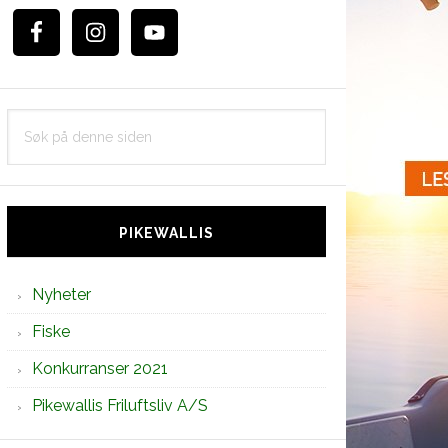
Søk
på
denne
siden
PIKEWALLIS
Nyheter
Fiske
Konkurranser 2021
Pikewallis Friluftsliv A/S