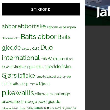
STIKKORD
abborfiske
abbor
abborfiske på mjøsa
Baits abbor
Baits
abborwobbler
Duo
gjedde
duo
dartsab
international
Erik Walmann
fiiish
gjeddefiske
fisketur
gjedde
fiske
Gjørs
Isfiske
Ismeite
Laksefiske
Linder
Mjøsa
Linder 460 arkip
mistra
pikewallis
pikewallischallange
pikewallischallenge 2020 gjedde
pikewallisfriluftsliv A/S
raymarine
pikewallisfriluftsliv