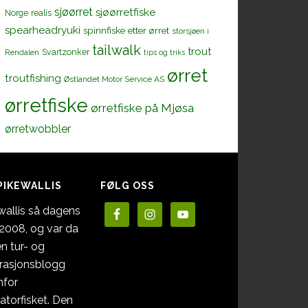
sjøørret
sjøørretfiske
Norge
realis
spearheadryuki
spinnfiske etter ørret
storsjøen i
tailwalk
trout
Svartzonker
Rendalen
tips og triks
ørret
troutfishing
Østlandet Motor Service AS
ørretfiske
ørretfiske på Mjøsa
ørretwobbler
PIKEWALLIS
FØLG OSS
wallis så dagens
i 2008, og var da
en tur- og
irasjonsblogg
nfor
atorfisket. Den