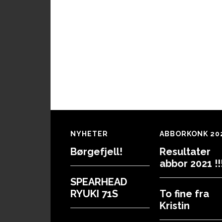
Footer
NYHETER
ABBORKONK 20
Børgefjell!
Resultater
abbor 2021 !!!
SPEARHEAD
RYUKI 71S
To fine fra
Kristin