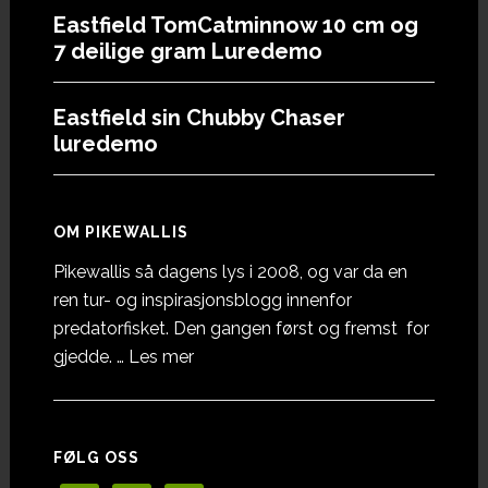
Eastfield TomCatminnow 10 cm og
7 deilige gram Luredemo
Eastfield sin Chubby Chaser
luredemo
OM PIKEWALLIS
Pikewallis så dagens lys i 2008, og var da en
ren tur- og inspirasjonsblogg innenfor
predatorfisket. Den gangen først og fremst for
omOm
gjedde. …
Les mer
Pikewallis
FØLG OSS