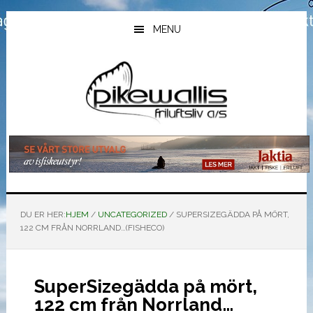
Hopp
Hopp
Hopp
til
til
til
MENU
hovedinnhold
primært
bunntekst
sidefelt
DU ER HER:
HJEM
/
UNCATEGORIZED
/
SUPERSIZEGÄDDA PÅ MÖRT,
122 CM FRÅN NORRLAND…(FISHECO)
SuperSizegädda på mört,
122 cm från Norrland…