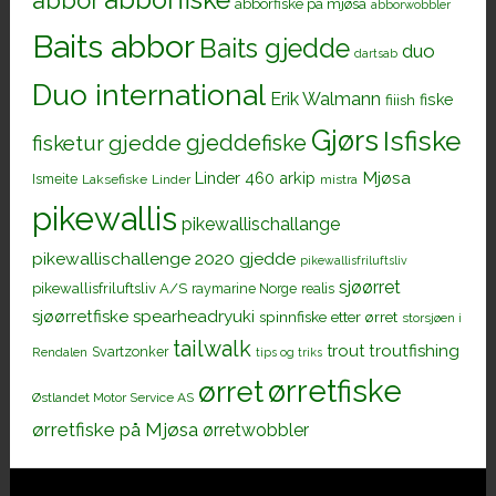
abborfiske
abbor
abborfiske på mjøsa
abborwobbler
Baits abbor
Baits gjedde
duo
dartsab
Duo international
Erik Walmann
fiiish
fiske
Gjørs
Isfiske
gjeddefiske
fisketur
gjedde
Mjøsa
Linder 460 arkip
Ismeite
Laksefiske
Linder
mistra
pikewallis
pikewallischallange
pikewallischallenge 2020 gjedde
pikewallisfriluftsliv
sjøørret
pikewallisfriluftsliv A/S
raymarine Norge
realis
sjøørretfiske
spearheadryuki
spinnfiske etter ørret
storsjøen i
tailwalk
trout
troutfishing
Svartzonker
Rendalen
tips og triks
ørretfiske
ørret
Østlandet Motor Service AS
ørretfiske på Mjøsa
ørretwobbler