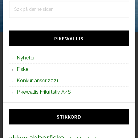
Søk
på
denne
siden
PIKEWALLIS
Nyheter
Fiske
Konkurranser 2021
Pikewallis Friluftsliv A/S
STIKKORD