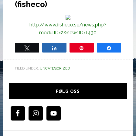
(fisheco)
http://www.fisheco.se/news.php?
modulID=2&newsID=1430
Tweet
Share
Pin
Share
FILED UNDER:
UNCATEGORIZED
Hoved
sidebar
FØLG OSS