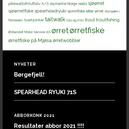
sjøørret
pikewallisfriluftsliv A/S
raymarine Norge
realis
sjøørretfiske
spearheadryuki
spinnfiske etter ørret
storsjøen i
tailwalk
trout
troutfishing
Svartzonker
Rendalen
tips og triks
ørretfiske
ørret
Østlandet Motor Service AS
ørretfiske på Mjøsa
ørretwobbler
Footer
NYHETER
Børgefjell!
SPEARHEAD RYUKI 71S
ABBORKONK 2021
Resultater abbor 2021 !!!!