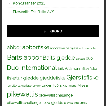
Konkurranser 2021
Pikewallis Friluftsliv A/S
STIKKORD
abborfiske
abbor
abborfiske på mjøsa
abborwobbler
Baits abbor
Baits gjedde
duo
dartsab
Duo international
Erik Walmann
fiiish
fiske
Gjørs
Isfiske
gjeddefiske
fisketur
gjedde
Mjøsa
Linder 460 arkip
Ismeite
Laksefiske
Linder
mistra
pikewallis
pikewallischallange
pikewallischallenge 2020 gjedde
pikewallisfriluftsliv