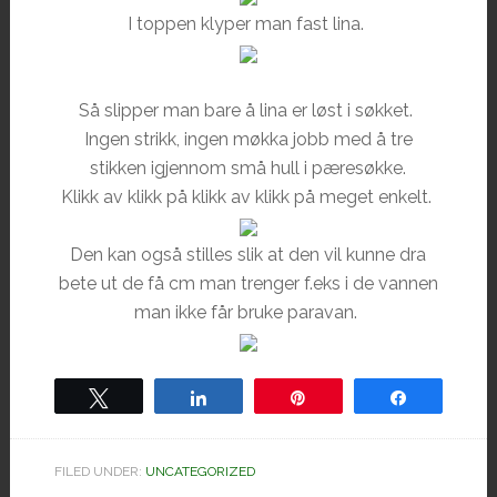
I toppen klyper man fast lina.
Så slipper man bare å lina er løst i søkket.
Ingen strikk, ingen møkka jobb med å tre
stikken igjennom små hull i pæresøkke.
Klikk av klikk på klikk av klikk på meget enkelt.
Den kan også stilles slik at den vil kunne dra
bete ut de få cm man trenger f.eks i de vannen
man ikke får bruke paravan.
Tweet
Share
Pin
Share
FILED UNDER:
UNCATEGORIZED