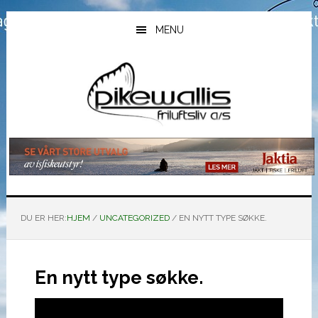
Hopp
Hopp
Hopp
til
til
til
MENU
hovedinnhold
primært
bunntekst
sidefelt
DU ER HER:
HJEM
/
UNCATEGORIZED
/
EN NYTT TYPE SØKKE.
En nytt type søkke.