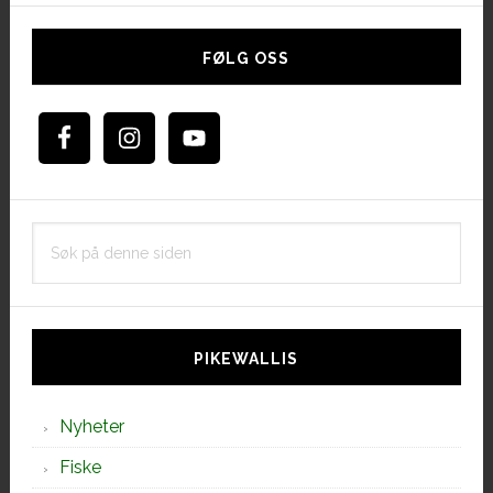
Hoved
sidebar
FØLG OSS
Søk
på
denne
siden
PIKEWALLIS
Nyheter
Fiske