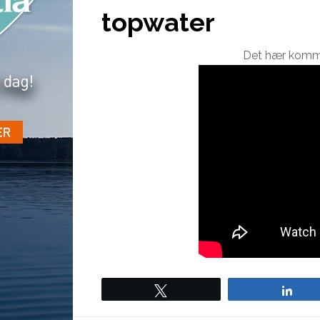
topwater
Det hær kommer 
Tweet
Sha