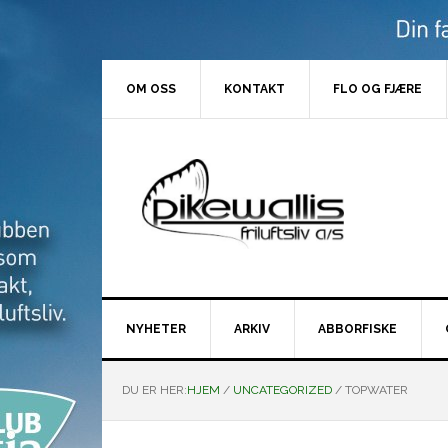
Hopp
Hopp
Hopp
Hopp
til
til
til
til
primær
hovedinnhold
primært
bunntekst
menyen
sidefelt
OM OSS
KONTAKT
FLO OG FJÆRE
NYHETER
ARKIV
ABBORFISKE
DU ER HER:
HJEM
/
UNCATEGORIZED
/
TOPWATER