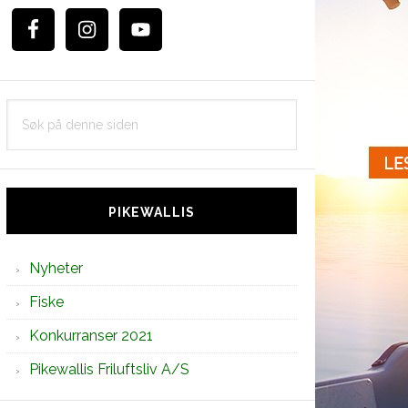
Søk
på
denne
siden
PIKEWALLIS
Nyheter
Fiske
Konkurranser 2021
Pikewallis Friluftsliv A/S