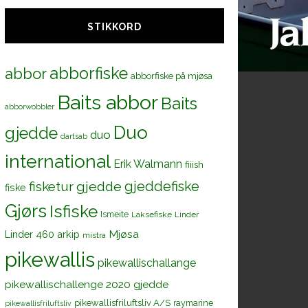
STIKKORD
abborfiske
abbor
abborfiske på mjøsa
Baits abbor
Baits
abborwobbler
Duo
gjedde
duo
dartsab
international
Erik Walmann
fiiish
gjeddefiske
fisketur
gjedde
fiske
Gjørs
Isfiske
Ismeite
Laksefiske
Linder
Mjøsa
Linder 460 arkip
mistra
pikewallis
pikewallischallange
pikewallischallenge 2020 gjedde
pikewallisfriluftsliv A/S
raymarine
pikewallisfriluftsliv