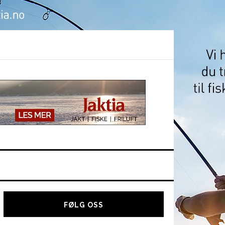
Hoved
sidebar
FØLG OSS