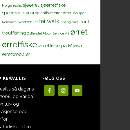
sjøørret
sjøørretfiske
Norge
realis
spearheadryuki
spinnfiske etter ørret
storsjøen i
tailwalk
trout
Svartzonker
Rendalen
tips og triks
ørret
troutfishing
Østlandet Motor Service AS
ørretfiske
ørretfiske på Mjøsa
ørretwobbler
PIKEWALLIS
FØLG OSS
wallis så dagens
i 2008, og var da
en tur- og
irasjonsblogg
nfor
atorfisket. Den