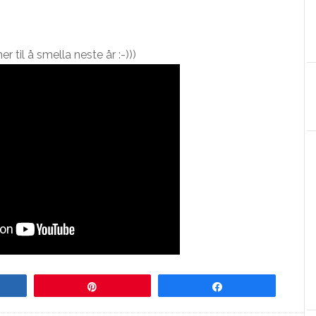
til å smella neste år :-)))
re
Pin
Share