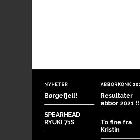
Footer
NYHETER
ABBORKONK 20
Børgefjell!
Resultater
abbor 2021 !!!
SPEARHEAD
RYUKI 71S
To fine fra
Kristin