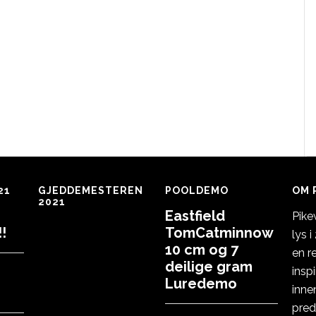
21
GJEDDEMESTEREN
POOLDEMO
OM 
2021
Eastfield
Pike
!
TomCatminnow
lys 
10 cm og 7
en r
deilige gram
insp
Luredemo
inne
pred