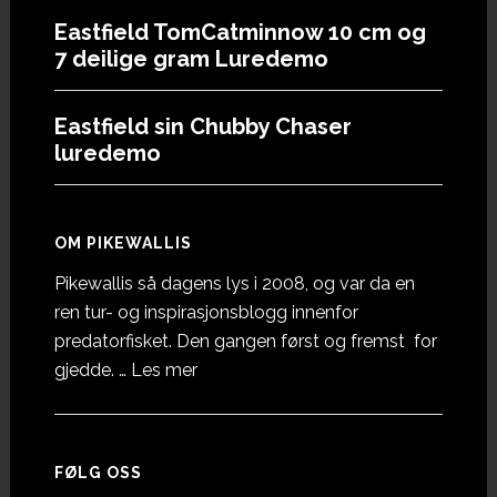
Eastfield TomCatminnow 10 cm og
7 deilige gram Luredemo
Eastfield sin Chubby Chaser
luredemo
OM PIKEWALLIS
Pikewallis så dagens lys i 2008, og var da en
ren tur- og inspirasjonsblogg innenfor
predatorfisket. Den gangen først og fremst for
omOm
gjedde. …
Les mer
Pikewallis
FØLG OSS