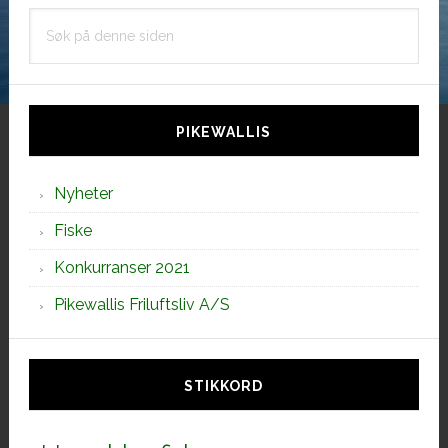
Søk
på
denne
siden
PIKEWALLIS
Nyheter
Fiske
Konkurranser 2021
Pikewallis Friluftsliv A/S
STIKKORD