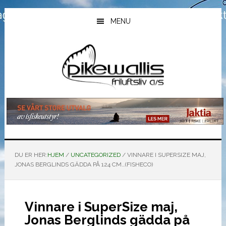
Hopp
Hopp
Hopp
til
til
til
MENU
hovedinnhold
primært
bunntekst
sidefelt
DU ER HER:
HJEM
/
UNCATEGORIZED
/
VINNARE I SUPERSIZE MAJ,
JONAS BERGLINDS GÄDDA PÅ 124 CM…(FISHECO)
Vinnare i SuperSize maj,
Jonas Berglinds gädda på