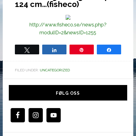
124 cm…(fisheco)
http://www.fisheco.se/news.php?
modulID=2&newsID=1255
Tweet
Share
Pin
Share
FILED UNDER:
UNCATEGORIZED
Hoved
sidebar
FØLG OSS