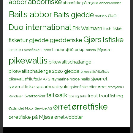
abborfiske
abbor
abborfiske på mjøsa
abborwobbler
Baits abbor
Baits gjedde
duo
dartsab
Duo international
Erik Walmann
fiiish
fiske
Gjørs
Isfiske
gjeddefiske
fisketur
gjedde
Mjøsa
Linder 460 arkip
Ismeite
Laksefiske
Linder
mistra
pikewallis
pikewallischallange
pikewallischallenge 2020 gjedde
pikewallisfriluftsliv
sjøørret
pikewallisfriluftsliv A/S
raymarine Norge
realis
sjøørretfiske
spearheadryuki
spinnfiske etter ørret
storsjøen i
tailwalk
trout
troutfishing
Svartzonker
Rendalen
tips og triks
ørretfiske
ørret
Østlandet Motor Service AS
ørretfiske på Mjøsa
ørretwobbler