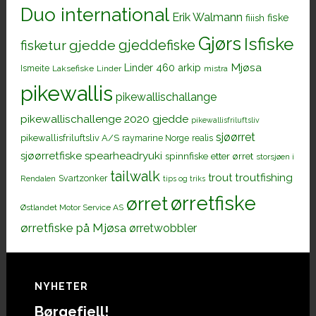
Duo international
Erik Walmann
fiiish
fiske
Gjørs
Isfiske
gjeddefiske
fisketur
gjedde
Mjøsa
Linder 460 arkip
Ismeite
Laksefiske
Linder
mistra
pikewallis
pikewallischallange
pikewallischallenge 2020 gjedde
pikewallisfriluftsliv
sjøørret
pikewallisfriluftsliv A/S
raymarine Norge
realis
sjøørretfiske
spearheadryuki
spinnfiske etter ørret
storsjøen i
tailwalk
trout
troutfishing
Svartzonker
Rendalen
tips og triks
ørretfiske
ørret
Østlandet Motor Service AS
ørretfiske på Mjøsa
ørretwobbler
Footer
NYHETER
Børgefjell!