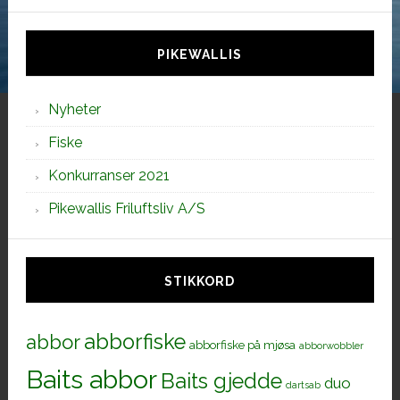
denne
siden
PIKEWALLIS
Nyheter
Fiske
Konkurranser 2021
Pikewallis Friluftsliv A/S
STIKKORD
abborfiske
abbor
abborfiske på mjøsa
abborwobbler
Baits abbor
Baits gjedde
duo
dartsab