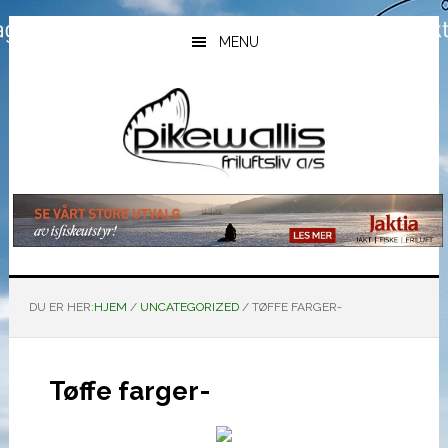
Hopp
Hopp
Hopp
til
til
til
MENU
hovedinnhold
primært
bunntekst
sidefelt
DU ER HER:
HJEM
/
UNCATEGORIZED
/
TØFFE FARGER-
Tøffe farger-