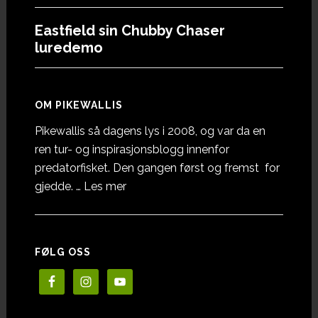
Eastfield sin Chubby Chaser
luredemo
OM PIKEWALLIS
Pikewallis så dagens lys i 2008, og var da en
ren tur- og inspirasjonsblogg innenfor
predatorfisket. Den gangen først og fremst for
omOm
gjedde. …
Les mer
Pikewallis
FØLG OSS