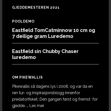
GJEDDEMESTEREN 2021
POOLDEMO
Eastfield TomCatminnow 10 cm og
7 deilige gram Luredemo
Eastfield sin Chubby Chaser
luredemo
OM PIKEWALLIS
Pikewallis så dagens lys i 2008, og var da en
ren tur- og inspirasjonsblogg innenfor
predatorfisket. Den gangen først og fremst for
omOm
gjedde. …
Les mer