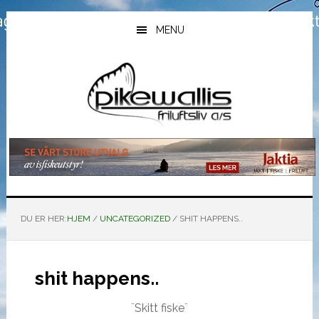
Hopp
Hopp
Hopp
til
til
til
MENU
hovedinnhold
primært
bunntekst
sidefelt
DU ER HER:
HJEM
/
UNCATEGORIZED
/
SHIT HAPPENS..
shit happens..
¨Skitt fiske¨