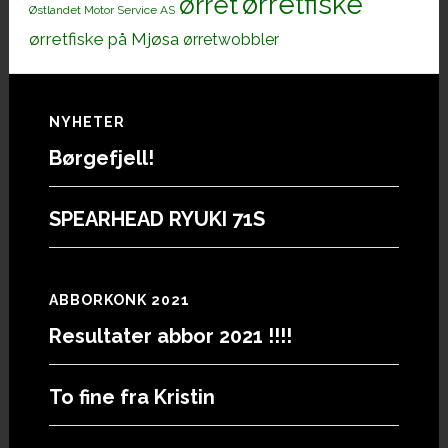
ørretfiske
ørret
Østlandet Motor Service AS
ørretfiske på Mjøsa
ørretwobbler
Footer
NYHETER
Børgefjell!
SPEARHEAD RYUKI 71S
ABBORKONK 2021
Resultater abbor 2021 !!!!
To fine fra Kristin