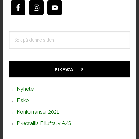
Søk
på
denne
siden
PIKEWALLIS
Nyheter
Fiske
Konkurranser 2021
Pikewallis Friluftsliv A/S