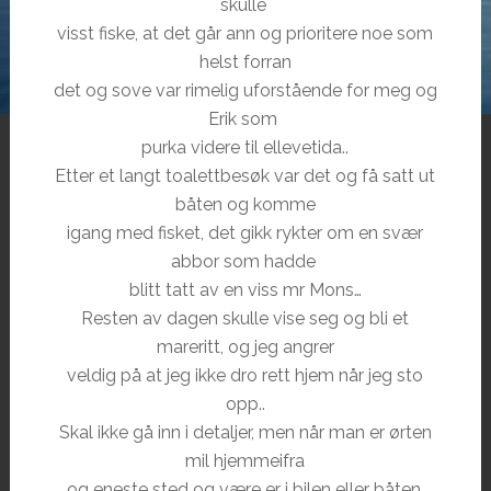
skulle
visst fiske, at det går ann og prioritere noe som
helst forran
det og sove var rimelig uforstående for meg og
Erik som
purka videre til ellevetida..
Etter et langt toalettbesøk var det og få satt ut
båten og komme
igang med fisket, det gikk rykter om en svær
abbor som hadde
blitt tatt av en viss mr Mons…
Resten av dagen skulle vise seg og bli et
mareritt, og jeg angrer
veldig på at jeg ikke dro rett hjem når jeg sto
opp..
Skal ikke gå inn i detaljer, men når man er ørten
mil hjemmeifra
og eneste sted og være er i bilen eller båten.