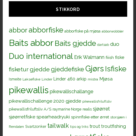
STIKKORD
abborfiske
abbor
abborfiske på mjøsa
abborwobbler
Baits abbor
Baits gjedde
duo
dartsab
Duo international
Erik Walmann
fiiish
fiske
Gjørs
Isfiske
gjeddefiske
fisketur
gjedde
Mjøsa
Linder 460 arkip
Ismeite
Laksefiske
Linder
mistra
pikewallis
pikewallischallange
pikewallischallenge 2020 gjedde
pikewallisfriluftsliv
sjøørret
pikewallisfriluftsliv A/S
raymarine Norge
realis
sjøørretfiske
spearheadryuki
spinnfiske etter ørret
storsjøen i
tailwalk
trout
troutfishing
Svartzonker
Rendalen
tips og triks