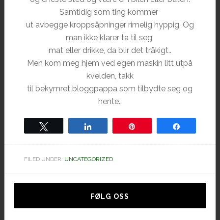
Samtidig som ting kommer
ut avbegge kroppsåpninger rimelig hyppig. Og
man ikke klarer ta til seg
mat eller drikke, da blir det tråkigt..
Men kom meg hjem ved egen maskin litt utpå
kvelden, takk
til bekymret bloggpappa som tilbydte seg og
hente..
Tweet
Share
Pin
Share
FILED UNDER:
UNCATEGORIZED
Hoved
sidebar
FØLG OSS