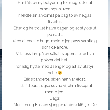
Har fått en ny betydning for meg, etter at
omgangs-sjuken
meldte sin ankomst på dag to av helgas
fisketur..
Etter og ha trollet halve dagen og et stykke ut
på natta
uten et eneste hugg, meldte jeg pass samtidig
som de andre.
Vi la oss inn på en såkalt sipporna eller hva
pokker det het..
¨romslig hytte med 4senger og alt av utstyr¨
hehe
Erik spanderte, siden han var eldst..
Litt fitteprat også sovna vi, ehm fiskeprat
mente jeg..
Dag2:
Monsen og Bakken sjangler ut døra kl6.30.. De