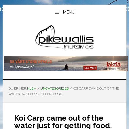
Hopp
Hopp
Hopp
til
til
til
MENU
hovedinnhold
primært
bunntekst
sidefelt
DU ER HER:
HJEM
/
UNCATEGORIZED
/
KOI CARP CAME OUT OF THE
WATER JUST FOR GETTING FOOD.
Koi Carp came out of the
water just for getting food.