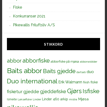
Fiske
Konkurranser 2021
Pikewallis Friluftsliv A/S
STIKKORD
abborfiske
abbor
abborfiske på mjøsa
abborwobbler
Baits abbor
Baits gjedde
duo
dartsab
Duo international
Erik Walmann
fiiish
fiske
Gjørs
Isfiske
gjeddefiske
fisketur
gjedde
Mjøsa
Linder 460 arkip
Ismeite
Laksefiske
Linder
mistra