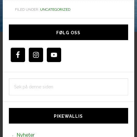
FILED UNDER:
UNCATEGORIZED
Hoved
sidebar
FØLG OSS
Søk
på
denne
siden
PIKEWALLIS
Nyheter