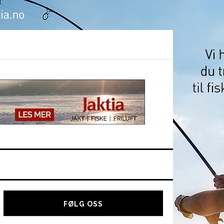
Hoved
sidebar
FØLG OSS