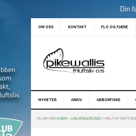
Hopp
Hopp
Hopp
Hopp
til
til
til
til
primær
hovedinnhold
primært
bunntekst
menyen
sidefelt
OM OSS
KONTAKT
FLO OG FJÆRE
NYHETER
ARKIV
ABBORFISKE
DU ER HER:
HJEM
/
UNCATEGORIZED
/
HELT NY NETTSIDE