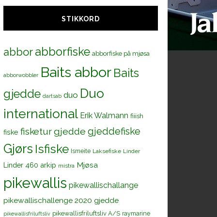
STIKKORD
abborfiske
abbor
abborfiske på mjøsa
Baits abbor
Baits
abborwobbler
Duo
gjedde
duo
dartsab
international
Erik Walmann
fiiish
gjeddefiske
fisketur
gjedde
fiske
Gjørs
Isfiske
Ismeite
Laksefiske
Linder
Mjøsa
Linder 460 arkip
mistra
pikewallis
pikewallischallange
pikewallischallenge 2020 gjedde
pikewallisfriluftsliv A/S
raymarine
pikewallisfriluftsliv