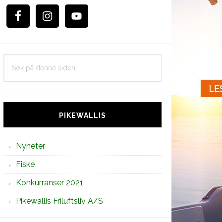
Søk
på
denne
siden
PIKEWALLIS
Nyheter
Fiske
Konkurranser 2021
Pikewallis Friluftsliv A/S