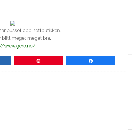
har pusset opp nettbutikken.
r blitt meget meget bra.
://www.gero.no/
re
Pin
Share