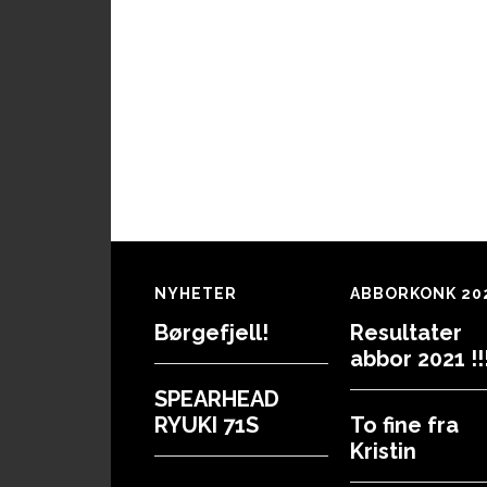
Footer
NYHETER
ABBORKONK 20
Børgefjell!
Resultater
abbor 2021 !!!
SPEARHEAD
RYUKI 71S
To fine fra
Kristin