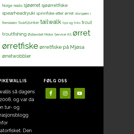
sjøørret
sjøørretfiske
Norge
realis
spearheadryuki
spinnfiske etter ørret
storsjøen i
tailwalk
trout
Svartzonker
Rendalen
tips og triks
ørret
troutfishing
Østlandet Motor Service AS
ørretfiske
ørretfiske på Mjøsa
ørretwobbler
PIKEWALLIS
FØLG OSS
wallis så dagens
i 2008, og var da
en tur- og
irasjonsblogg
nfor
atorfisket. Den