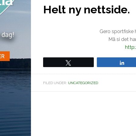
Helt ny nettside.
Gero sportfiske 
Må si det ha
http
Tweet
Sha
FILED UNDER:
UNCATEGORIZED