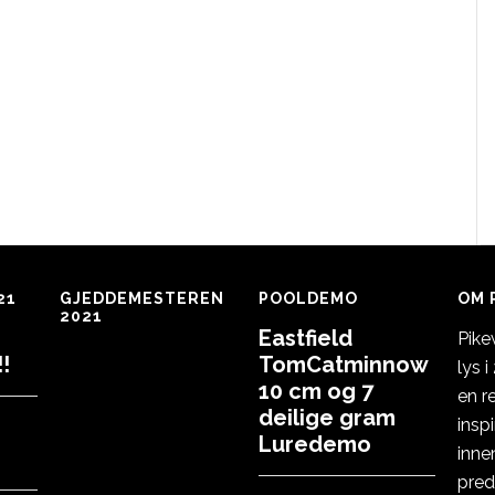
21
GJEDDEMESTEREN
POOLDEMO
OM 
2021
Eastfield
Pike
!
TomCatminnow
lys 
10 cm og 7
en r
deilige gram
insp
Luredemo
inne
pred