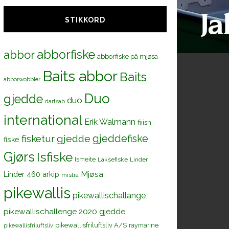
STIKKORD
abborfiske
abbor
abborfiske på mjøsa
Baits abbor
Baits
abborwobbler
Duo
gjedde
duo
dartsab
international
Erik Walmann
fiiish
gjeddefiske
fisketur
gjedde
fiske
Gjørs
Isfiske
Ismeite
Laksefiske
Linder
Mjøsa
Linder 460 arkip
mistra
pikewallis
pikewallischallange
pikewallischallenge 2020 gjedde
pikewallisfriluftsliv A/S
raymarine
pikewallisfriluftsliv