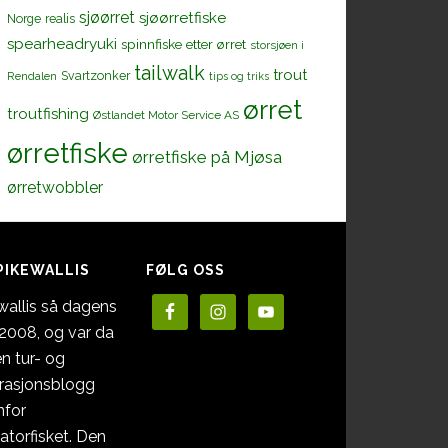
sjøørret
sjøørretfiske
Norge
realis
spearheadryuki
spinnfiske etter ørret
storsjøen i
tailwalk
trout
Svartzonker
Rendalen
tips og triks
ørret
troutfishing
Østlandet Motor Service AS
ørretfiske
ørretfiske på Mjøsa
ørretwobbler
PIKEWALLIS
FØLG OSS
wallis så dagens
i 2008, og var da
en tur- og
irasjonsblogg
nfor
atorfisket. Den