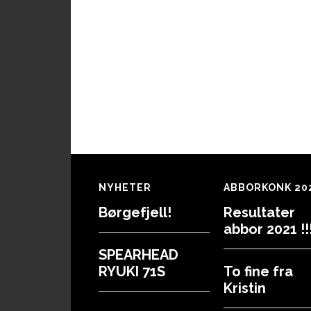
Footer
NYHETER
ABBORKONK 20
Børgefjell!
Resultater
abbor 2021 !!!
SPEARHEAD
RYUKI 71S
To fine fra
Kristin