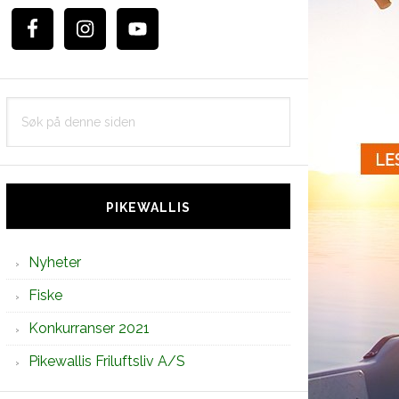
Søk
på
denne
siden
PIKEWALLIS
Nyheter
Fiske
Konkurranser 2021
Pikewallis Friluftsliv A/S