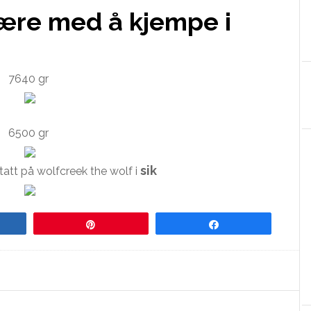
være med å kjempe i
7640 gr
6500 gr
sik
att på wolfcreek the wolf i
re
Pin
Share