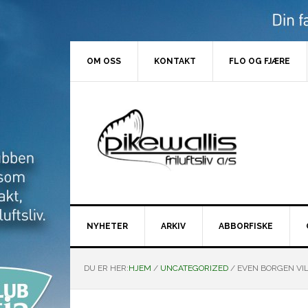
Hopp
Hopp
Hopp
Hopp
til
til
til
til
primær
hovedinnhold
primært
bunntekst
menyen
sidefelt
OM OSS
KONTAKT
FLO OG FJÆRE
NYHETER
ARKIV
ABBORFISKE
DU ER HER:
HJEM
/
UNCATEGORIZED
/
EVEN BORGEN VIL 