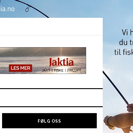
Hoved
sidebar
FØLG OSS