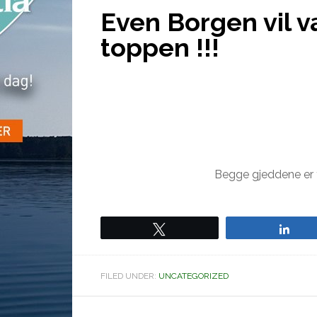
Even Borgen vil 
toppen !!!
Begge gjeddene er t
Tweet
Sha
FILED UNDER:
UNCATEGORIZED