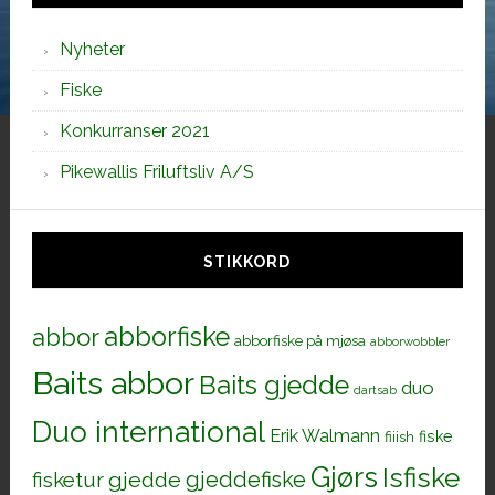
Nyheter
Fiske
Konkurranser 2021
Pikewallis Friluftsliv A/S
STIKKORD
abborfiske
abbor
abborfiske på mjøsa
abborwobbler
Baits abbor
Baits gjedde
duo
dartsab
Duo international
Erik Walmann
fiiish
fiske
Gjørs
Isfiske
gjeddefiske
fisketur
gjedde