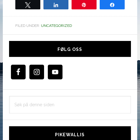
Tweet
Share
Pin
Share
FILED UNDER:
UNCATEGORIZED
Hoved
sidebar
FØLG OSS
Søk
på
denne
siden
PIKEWALLIS