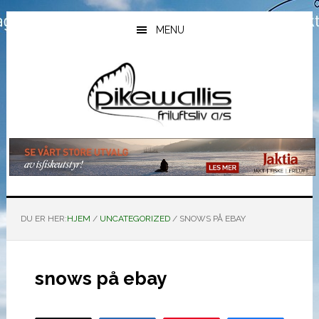
Hopp
Hopp
Hopp
til
til
til
MENU
hovedinnhold
primært
bunntekst
sidefelt
DU ER HER:
HJEM
/
UNCATEGORIZED
/
SNOWS PÅ EBAY
snows på ebay