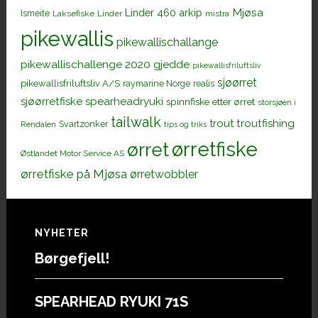
Mjøsa
Linder 460 arkip
Ismeite
Laksefiske
Linder
mistra
pikewallis
pikewallischallange
pikewallischallenge 2020 gjedde
pikewallisfriluftsliv
sjøørret
pikewallisfriluftsliv A/S
raymarine Norge
realis
sjøørretfiske
spearheadryuki
spinnfiske etter ørret
storsjøen i
tailwalk
trout
troutfishing
Svartzonker
Rendalen
tips og triks
ørretfiske
ørret
Østlandet Motor Service AS
ørretfiske på Mjøsa
ørretwobbler
Footer
NYHETER
Børgefjell!
SPEARHEAD RYUKI 71S