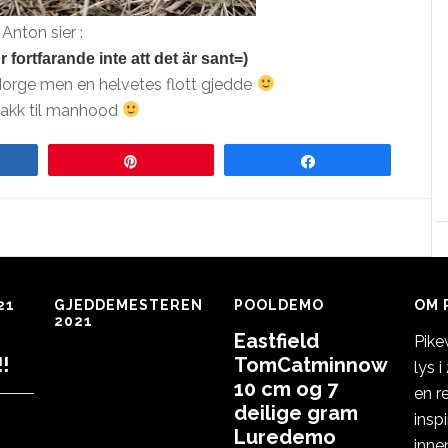
Anton sier :
 fortfarande inte att det är sant=)
i Norge men en helvetes flott gjedde
takk til manhood
re
Pin
Share
21
GJEDDEMESTEREN
POOLDEMO
OM 
2021
Eastfield
Pike
!
TomCatminnow
lys 
10 cm og 7
en r
deilige gram
insp
Luredemo
inne