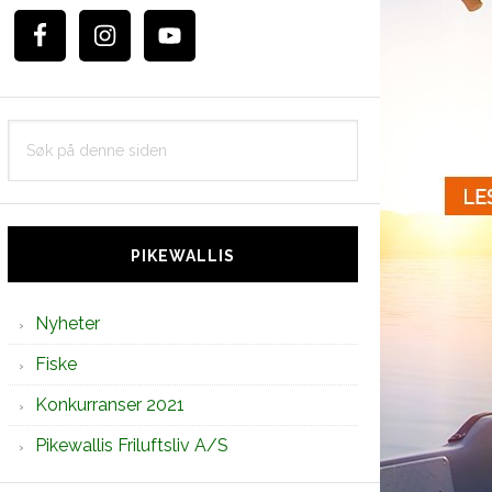
Søk
på
denne
siden
PIKEWALLIS
Nyheter
Fiske
Konkurranser 2021
Pikewallis Friluftsliv A/S