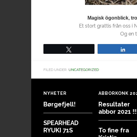
Magisk ögonblick, tror
Et stort grattis från oss 
Og en 
Tweet
Sha
FILED UNDER:
UNCATEGORIZED
Footer
NYHETER
ABBORKONK 20
Børgefjell!
Resultater
abbor 2021 !!!
SPEARHEAD
RYUKI 71S
To fine fra