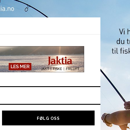
Hoved
sidebar
FØLG OSS