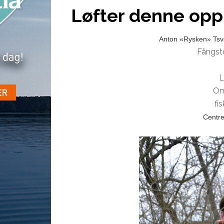
Løfter denne opp 
Anton «Rysken» Tsv
Fångst
L
Om
fi
Centre-