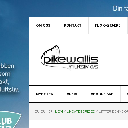
Hopp
Hopp
Hopp
Hopp
til
til
til
til
primær
hovedinnhold
primært
bunntekst
menyen
sidefelt
OM OSS
KONTAKT
FLO OG FJÆRE
NYHETER
ARKIV
ABBORFISKE
DU ER HER:
HJEM
/
UNCATEGORIZED
/
LØFTER DENNE OPP