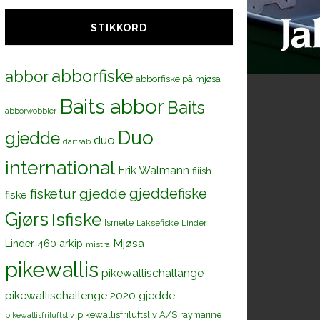
STIKKORD
abborfiske
abbor
abborfiske på mjøsa
Baits abbor
Baits
abborwobbler
Duo
gjedde
duo
dartsab
international
Erik Walmann
fiiish
gjeddefiske
fisketur
gjedde
fiske
Gjørs
Isfiske
Ismeite
Laksefiske
Linder
Mjøsa
Linder 460 arkip
mistra
pikewallis
pikewallischallange
pikewallischallenge 2020 gjedde
pikewallisfriluftsliv A/S
raymarine
pikewallisfriluftsliv