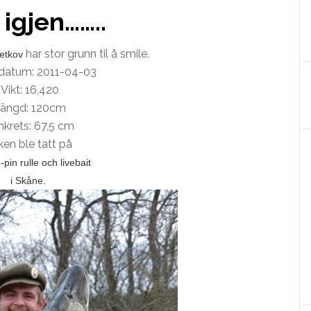
igjen……..
har stor grunn til å smile.
etkov
datum: 2011-04-03
Vikt: 16,420
ängd: 120cm
krets: 67,5 cm
sken ble tatt på
pin rulle och livebait
i Skåne.