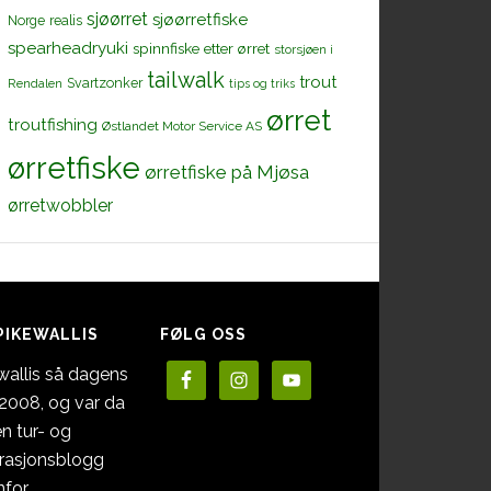
sjøørret
sjøørretfiske
Norge
realis
spearheadryuki
spinnfiske etter ørret
storsjøen i
tailwalk
trout
Svartzonker
Rendalen
tips og triks
ørret
troutfishing
Østlandet Motor Service AS
ørretfiske
ørretfiske på Mjøsa
ørretwobbler
PIKEWALLIS
FØLG OSS
wallis så dagens
i 2008, og var da
en tur- og
irasjonsblogg
nfor