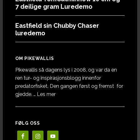
7 deilige gram Luredemo
Eastfield sin Chubby Chaser
luredemo
OM PIKEWALLIS
Pikewallis så dagens lys i 2008, og var da en
ren tur- og inspirasjonsblogg innenfor
predatorfisket. Den gangen først og fremst for
omOm
gjedde. …
Les mer
Pikewallis
FØLG OSS