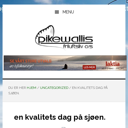
Hopp
Hopp
Hopp
til
til
til
MENU
hovedinnhold
primært
bunntekst
sidefelt
DU ER HER:
HJEM
/
UNCATEGORIZED
/
EN KVALITETS DAG PÅ
SJØEN.
en kvalitets dag på sjøen.