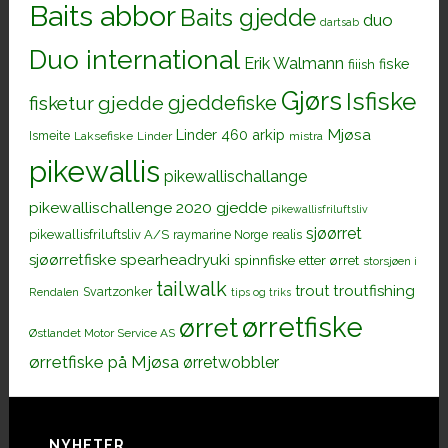
Baits abbor
Baits gjedde
duo
dartsab
Duo international
Erik Walmann
fiiish
fiske
Gjørs
Isfiske
gjeddefiske
fisketur
gjedde
Mjøsa
Linder 460 arkip
Ismeite
Laksefiske
Linder
mistra
pikewallis
pikewallischallange
pikewallischallenge 2020 gjedde
pikewallisfriluftsliv
sjøørret
pikewallisfriluftsliv A/S
raymarine Norge
realis
sjøørretfiske
spearheadryuki
spinnfiske etter ørret
storsjøen i
tailwalk
trout
troutfishing
Svartzonker
Rendalen
tips og triks
ørretfiske
ørret
Østlandet Motor Service AS
ørretfiske på Mjøsa
ørretwobbler
NYHETER