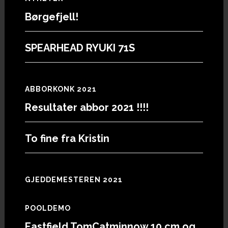
Footer
Børgefjell!
SPEARHEAD RYUKI 71S
ABBORKONK 2021
Resultater abbor 2021 !!!!
To fine fra Kristin
GJEDDEMESTEREN 2021
POOLDEMO
Eastfield TomCatminnow 10 cm og