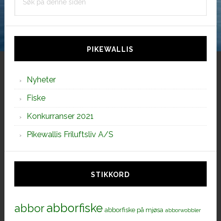
på
denne
siden
PIKEWALLIS
Nyheter
Fiske
Konkurranser 2021
Pikewallis Friluftsliv A/S
STIKKORD
abborfiske
abbor
abborfiske på mjøsa
abborwobbler