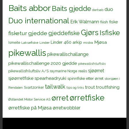
Baits abbor
Baits gjedde
duo
dartsab
Duo international
Erik Walmann
fiiish
fiske
Gjørs
Isfiske
gjeddefiske
fisketur
gjedde
Mjøsa
Linder 460 arkip
Ismeite
Laksefiske
Linder
mistra
pikewallis
pikewallischallange
pikewallischallenge 2020 gjedde
pikewallisfriluftsliv
sjøørret
pikewallisfriluftsliv A/S
raymarine Norge
realis
sjøørretfiske
spearheadryuki
spinnfiske etter ørret
storsjøen i
tailwalk
trout
troutfishing
Svartzonker
Rendalen
tips og triks
ørretfiske
ørret
Østlandet Motor Service AS
ørretfiske på Mjøsa
ørretwobbler