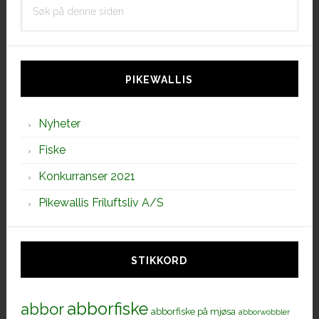
på
denne
siden
PIKEWALLIS
Nyheter
Fiske
Konkurranser 2021
Pikewallis Friluftsliv A/S
STIKKORD
abborfiske
abbor
abborfiske på mjøsa
abborwobbler