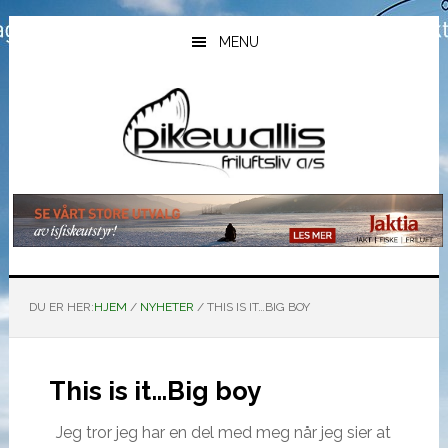
Hopp
Hopp
Hopp
til
til
til
MENU
hovedinnhold
primært
bunntekst
sidefelt
DU ER HER:
HJEM
/
NYHETER
/
THIS IS IT…BIG BOY
This is it…Big boy
Jeg tror jeg har en del med meg når jeg sier at