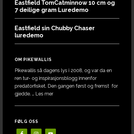
Eastfield TomCatminnow 10 cm og
7 deilige gram Luredemo
Eastfield sin Chubby Chaser
luredemo
OM PIKEWALLIS
Pikewallis så dagens lys i 2008, og var da en
ren tur- og inspirasjonsblogg innenfor
predatorfisket. Den gangen først og fremst for
omOm
gjedde. …
Les mer
Pikewallis
FØLG OSS