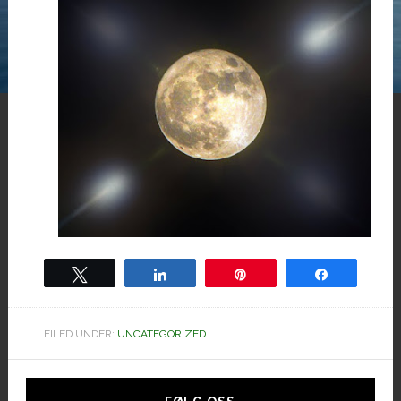
Tweet
Share
Pin
Share
FILED UNDER:
UNCATEGORIZED
Hoved