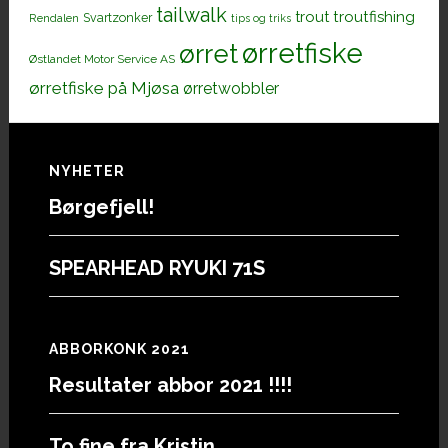
tailwalk
trout
troutfishing
Svartzonker
Rendalen
tips og triks
ørretfiske
ørret
Østlandet Motor Service AS
ørretfiske på Mjøsa
ørretwobbler
Footer
NYHETER
Børgefjell!
SPEARHEAD RYUKI 71S
ABBORKONK 2021
Resultater abbor 2021 !!!!
To fine fra Kristin