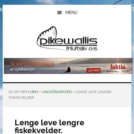
Hopp
Hopp
Hopp
til
til
til
MENU
hovedinnhold
primært
bunntekst
sidefelt
DU ER HER:
HJEM
/
UNCATEGORIZED
/
LENGE LEVE LENGRE
FISKEKVELDER.
Lenge leve lengre
fiskekvelder.