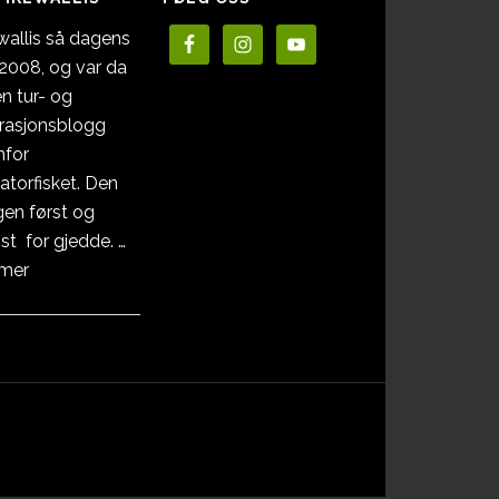
wallis så dagens
i 2008, og var da
en tur- og
irasjonsblogg
nfor
atorfisket. Den
en først og
st for gjedde. …
omOm
 mer
Pikewallis