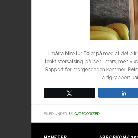
I mårra blire tur. Føler på meg at det bli
tenkt storsatsing på isen i mars, men vur
Rapport for morgendagen kommer! Pølser bl
artig rapport uan
Tweet
Sha
FILED UNDER:
UNCATEGORIZED
NYHETER
ABBORKONK 20