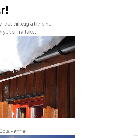
r!
det virkelig å likne no!
rypper fra taket!
Sola varmer