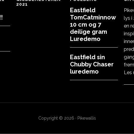
2021
Eastfield
Pike
!
TomCatminnow
lys 
10 cm og 7
en r
deilige gram
insp
Luredemo
inne
pred
Eastfield sin
gang
Chubby Chaser
frem
luredemo
Les
Copyright © 2026 · Pikewallis