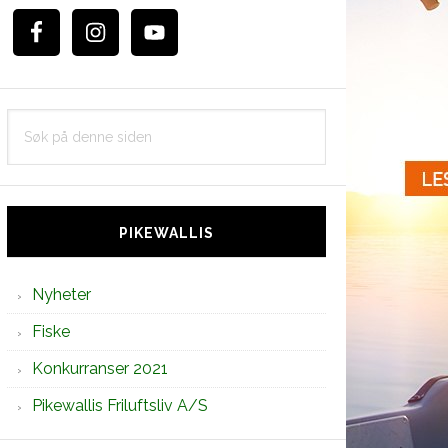
Søk
på
denne
siden
PIKEWALLIS
Nyheter
Fiske
Konkurranser 2021
Pikewallis Friluftsliv A/S