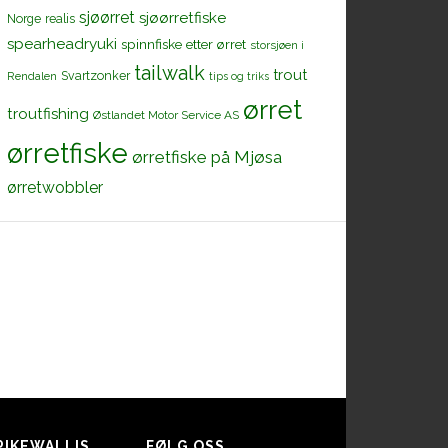
sjøørret
sjøørretfiske
Norge
realis
spearheadryuki
spinnfiske etter ørret
storsjøen i
tailwalk
trout
Svartzonker
Rendalen
tips og triks
ørret
troutfishing
Østlandet Motor Service AS
ørretfiske
ørretfiske på Mjøsa
ørretwobbler
PIKEWALLIS
FØLG OSS