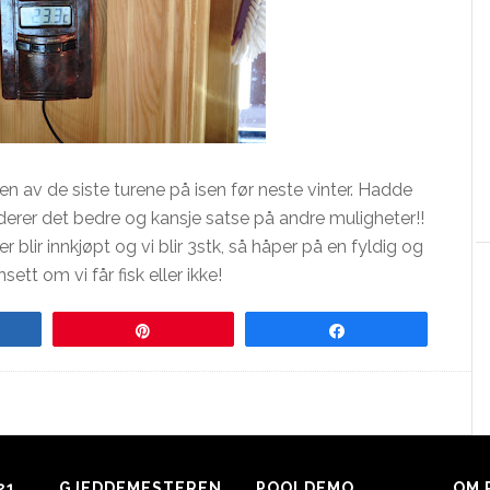
r en av de siste turene på isen før neste vinter. Hadde
derer det bedre og kansje satse på andre muligheter!!
ir innkjøpt og vi blir 3stk, så håper på en fyldig og
sett om vi får fisk eller ikke!
re
Pin
Share
21
GJEDDEMESTEREN
POOLDEMO
OM 