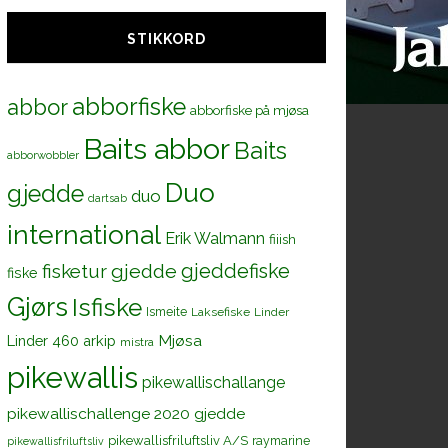
STIKKORD
abborfiske
abbor
abborfiske på mjøsa
Baits abbor
Baits
abborwobbler
Duo
gjedde
duo
dartsab
international
Erik Walmann
fiiish
gjeddefiske
fisketur
gjedde
fiske
Gjørs
Isfiske
Ismeite
Laksefiske
Linder
Mjøsa
Linder 460 arkip
mistra
pikewallis
pikewallischallange
pikewallischallenge 2020 gjedde
pikewallisfriluftsliv A/S
raymarine
pikewallisfriluftsliv