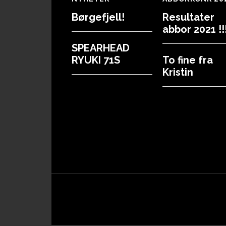
Footer
Børgefjell!
Resultater
abbor 2021 !!!
SPEARHEAD
RYUKI 71S
To fine fra
Kristin