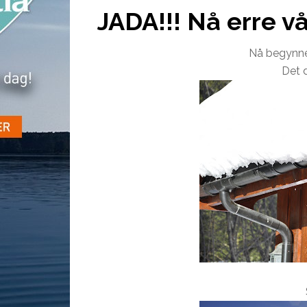
JADA!!! Nå erre vå
Nå begynner 
Det d