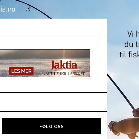
Hoved
sidebar
FØLG OSS