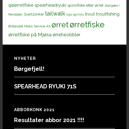
sjøørretfiske
spearheadryuki
spinnfiske etter ørret
storsjøen i
tailwalk
trout
troutfishing
Svartzonker
Rendalen
tips og triks
ørretfiske
ørret
Østlandet Motor Service AS
ørretfiske på Mjøsa
ørretwobbler
Footer
NYHETER
Børgefjell!
SPEARHEAD RYUKI 71S
ABBORKONK 2021
Resultater abbor 2021 !!!!