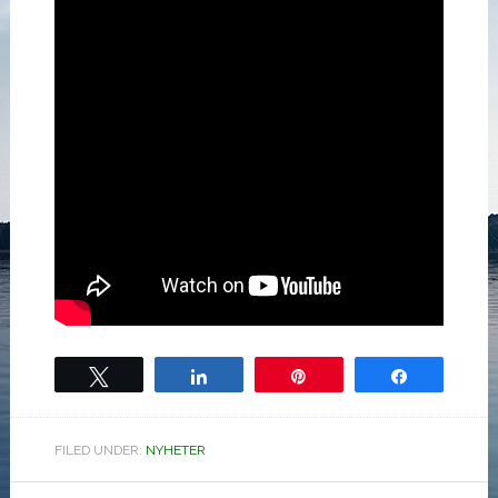
Tweet
Share
Pin
Share
FILED UNDER:
NYHETER