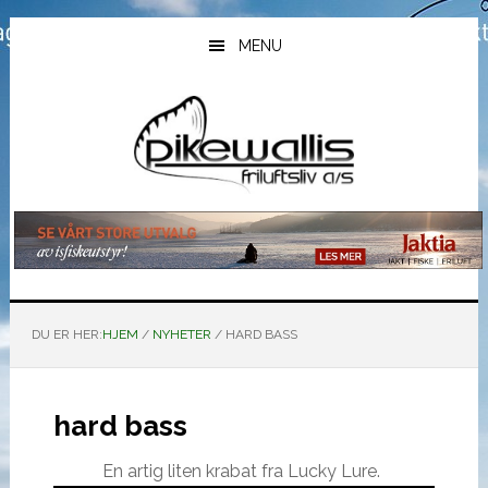
Hopp
Hopp
Hopp
til
til
til
MENU
hovedinnhold
primært
bunntekst
sidefelt
DU ER HER:
HJEM
/
NYHETER
/
HARD BASS
hard bass
En artig liten krabat fra Lucky Lure.