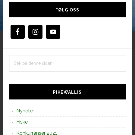
Hoved
sidebar
FØLG OSS
Søk
på
denne
siden
PIKEWALLIS
Nyheter
Fiske
Konkurranser 2021