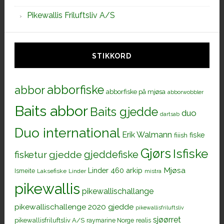
Pikewallis Friluftsliv A/S
STIKKORD
abborfiske
abbor
abborfiske på mjøsa
abborwobbler
Baits abbor
Baits gjedde
duo
dartsab
Duo international
Erik Walmann
fiiish
fiske
Gjørs
Isfiske
gjeddefiske
fisketur
gjedde
Mjøsa
Linder 460 arkip
Ismeite
Laksefiske
Linder
mistra
pikewallis
pikewallischallange
pikewallischallenge 2020 gjedde
pikewallisfriluftsliv
sjøørret
pikewallisfriluftsliv A/S
raymarine Norge
realis