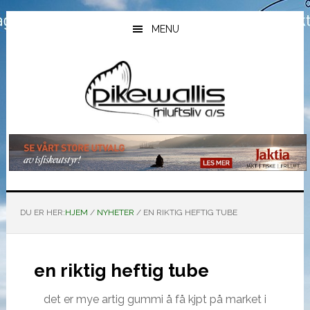
Hopp
Hopp
Hopp
til
til
til
MENU
hovedinnhold
primært
bunntekst
sidefelt
DU ER HER:
HJEM
/
NYHETER
/
EN RIKTIG HEFTIG TUBE
en riktig heftig tube
det er mye artig gummi å få kjpt på market i