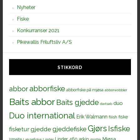
Nyheter
Fiske
Konkurranser 2021
Pikewallis Friluftsliv A/S
STIKKORD
abborfiske
abbor
abborfiske på mjøsa
abborwobbler
Baits abbor
Baits gjedde
duo
dartsab
Duo international
Erik Walmann
fiiish
fiske
Gjørs
Isfiske
gjeddefiske
fisketur
gjedde
Mjøsa
Linder 460 arkip
Ismeite
Laksefiske
Linder
mistra