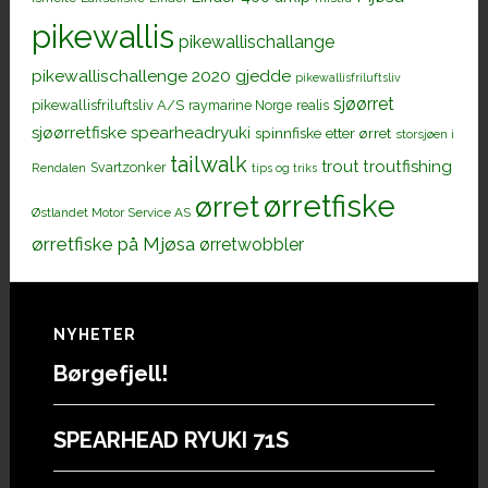
pikewallis
pikewallischallange
pikewallischallenge 2020 gjedde
pikewallisfriluftsliv
sjøørret
pikewallisfriluftsliv A/S
raymarine Norge
realis
sjøørretfiske
spearheadryuki
spinnfiske etter ørret
storsjøen i
tailwalk
trout
troutfishing
Svartzonker
Rendalen
tips og triks
ørretfiske
ørret
Østlandet Motor Service AS
ørretfiske på Mjøsa
ørretwobbler
Footer
NYHETER
Børgefjell!
SPEARHEAD RYUKI 71S