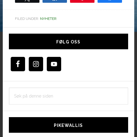
FILED UNDER:
NYHETER
Hoved
sidebar
FØLG OSS
Søk
på
denne
siden
PIKEWALLIS