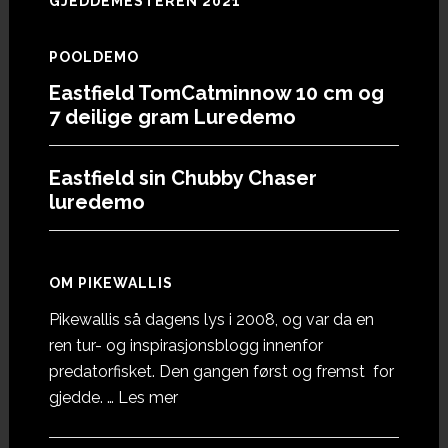
GJEDDEMESTEREN 2021
POOLDEMO
Eastfield TomCatminnow 10 cm og
7 deilige gram Luredemo
Eastfield sin Chubby Chaser
luredemo
OM PIKEWALLIS
Pikewallis så dagens lys i 2008, og var da en
ren tur- og inspirasjonsblogg innenfor
predatorfisket. Den gangen først og fremst for
omOm
gjedde. …
Les mer
Pikewallis