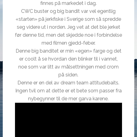
finnes på markedet i dag.
CWC buster og big bandit var vel egentlig
«starten» på jerkfiske i Sverige som så spredde
seg videre ut i norden. Jeg vet at det ble jerket
før denne tid, men det skjedde noe i forbindelse
med filmen gjedd-feber.
Denne big banditet er min «egen» farge og det
er coolt å se hvordan den blinker til i vannet,
noe som var litt av målsettningen med crom
på siden.
Denne er en del av dream team attitudebaits.
Ingen tvil om at dette er et bete som passer fra
nybegynner til de mer garva karene.