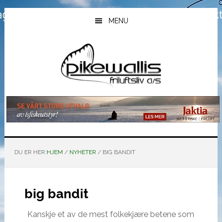
Hopp
Hopp
Hopp
til
til
til
MENU
hovedinnhold
primært
bunntekst
sidefelt
DU ER HER:
HJEM
/
NYHETER
/
BIG BANDIT
big bandit
Kanskje et av de mest folkekjære betene som