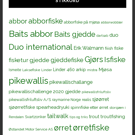
STIKKORD
abborfiske
abbor
abborfiske på mjøsa
abborwobbler
Baits abbor
Baits gjedde
duo
dartsab
Duo international
Erik Walmann
fiiish
fiske
Gjørs
Isfiske
gjeddefiske
fisketur
gjedde
Mjøsa
Linder 460 arkip
Ismeite
Laksefiske
Linder
mistra
pikewallis
pikewallischallange
pikewallischallenge 2020 gjedde
pikewallisfriluftsliv
sjøørret
pikewallisfriluftsliv A/S
raymarine Norge
realis
sjøørretfiske
spearheadryuki
spinnfiske etter ørret
storsjøen i
tailwalk
trout
troutfishing
Svartzonker
Rendalen
tips og triks
ørretfiske
ørret
Østlandet Motor Service AS