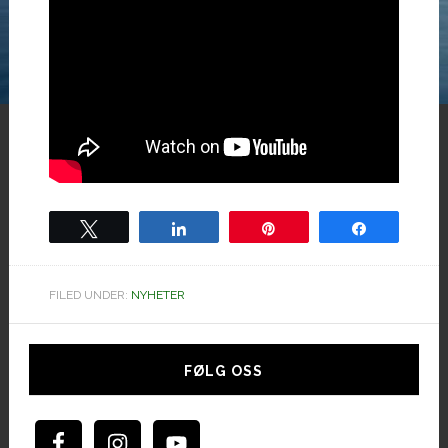
Tweet
Share
Pin
Share
FILED UNDER:
NYHETER
Hoved
sidebar
FØLG OSS