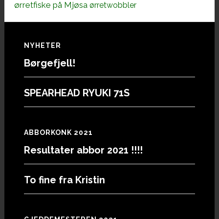
ørretfiske på Mjøsa
ørretwobbler
Footer
NYHETER
Børgefjell!
SPEARHEAD RYUKI 71S
ABBORKONK 2021
Resultater abbor 2021 !!!!
To fine fra Kristin