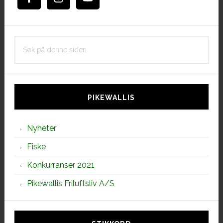
Søk
på
denne
siden
PIKEWALLIS
Nyheter
Fiske
Konkurranser 2021
Pikewallis Friluftsliv A/S