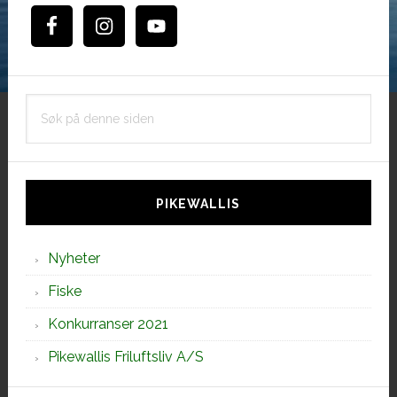
Søk
på
denne
siden
PIKEWALLIS
Nyheter
Fiske
Konkurranser 2021
Pikewallis Friluftsliv A/S