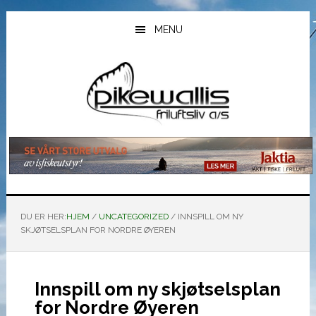
Hopp
Hopp
Hopp
til
til
til
MENU
hovedinnhold
primært
bunntekst
sidefelt
DU ER HER:
HJEM
/
UNCATEGORIZED
/
INNSPILL OM NY
SKJØTSELSPLAN FOR NORDRE ØYEREN
Innspill om ny skjøtselsplan
for Nordre Øyeren