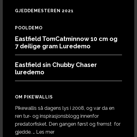
GJEDDEMESTEREN 2021
POOLDEMO
Eastfield TomCatminnow 10 cm og
7 deilige gram Luredemo
Eastfield sin Chubby Chaser
luredemo
OM PIKEWALLIS
Pikewallis så dagens lys i 2008, og var da en
ren tur- og inspirasjonsblogg innenfor
predatorfisket. Den gangen først og fremst for
omOm
gjedde. …
Les mer