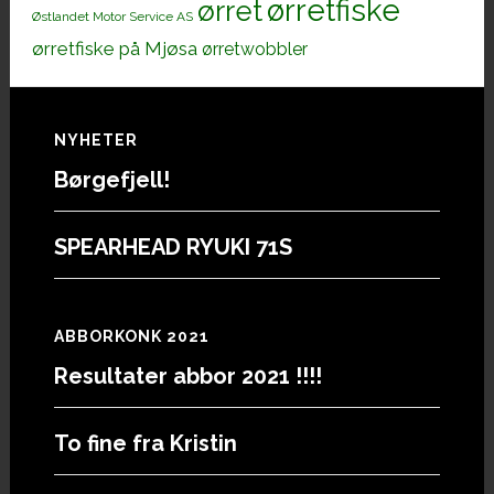
ørretfiske
ørret
Østlandet Motor Service AS
ørretfiske på Mjøsa
ørretwobbler
Footer
NYHETER
Børgefjell!
SPEARHEAD RYUKI 71S
ABBORKONK 2021
Resultater abbor 2021 !!!!
To fine fra Kristin