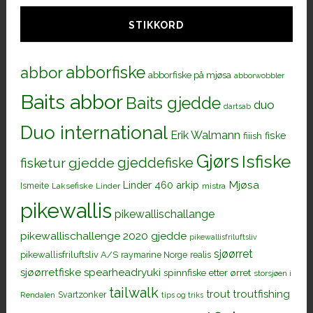
STIKKORD
abborfiske
abbor
abborfiske på mjøsa
abborwobbler
Baits abbor
Baits gjedde
duo
dartsab
Duo international
Erik Walmann
fiiish
fiske
Gjørs
Isfiske
gjeddefiske
fisketur
gjedde
Mjøsa
Linder 460 arkip
Ismeite
Laksefiske
Linder
mistra
pikewallis
pikewallischallange
pikewallischallenge 2020 gjedde
pikewallisfriluftsliv
sjøørret
pikewallisfriluftsliv A/S
raymarine Norge
realis
sjøørretfiske
spearheadryuki
spinnfiske etter ørret
storsjøen i
tailwalk
trout
troutfishing
Svartzonker
Rendalen
tips og triks