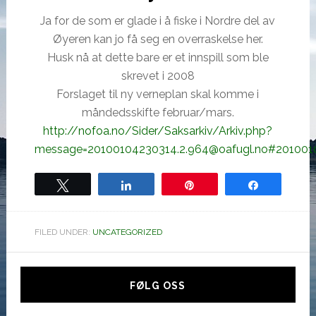
Ja for de som er glade i å fiske i Nordre del av
Øyeren kan jo få seg en overraskelse her.
Husk nå at dette bare er et innspill som ble
skrevet i 2008
Forslaget til ny verneplan skal komme i
måndedsskifte februar/mars.
http://nofoa.no/Sider/Saksarkiv/Arkiv.php?
message=20100104230314.2.964@oafugl.no#2010010
Tweet
Share
Pin
Share
FILED UNDER:
UNCATEGORIZED
Hoved
sidebar
FØLG OSS