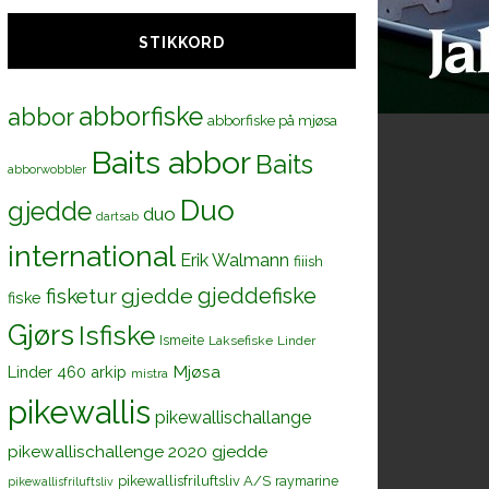
STIKKORD
abborfiske
abbor
abborfiske på mjøsa
Baits abbor
Baits
abborwobbler
Duo
gjedde
duo
dartsab
international
Erik Walmann
fiiish
gjeddefiske
fisketur
gjedde
fiske
Gjørs
Isfiske
Ismeite
Laksefiske
Linder
Mjøsa
Linder 460 arkip
mistra
pikewallis
pikewallischallange
pikewallischallenge 2020 gjedde
pikewallisfriluftsliv A/S
raymarine
pikewallisfriluftsliv