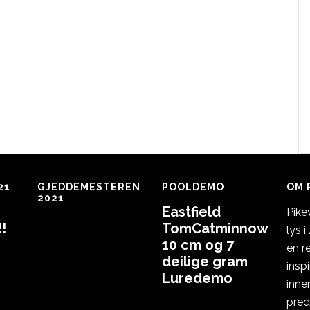
21
GJEDDEMESTEREN
POOLDEMO
OM 
2021
Eastfield
Pike
!
TomCatminnow
lys 
10 cm og 7
en r
deilige gram
insp
Luredemo
inne
pred