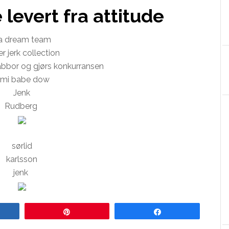
levert fra attitude
a dream team
r jerk collection
 i abbor og gjørs konkurransen
mi babe dow
Jenk
Rudberg
sørlid
karlsson
jenk
re
Pin
Share