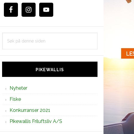
Søk
på
denne
siden
PIKEWALLIS
Nyheter
Fiske
Konkurranser 2021
Pikewallis Friluftsliv A/S