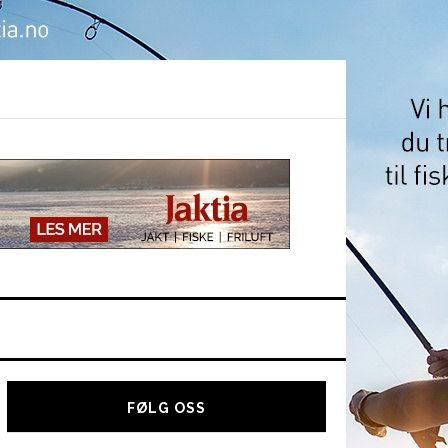
Hoved
sidebar
FØLG OSS