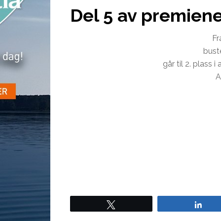
Del 5 av premiene 
Fr
buste
går til 2. plass
A
Tweet
Sha