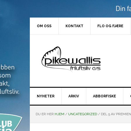
Hopp
Hopp
Hopp
Hopp
til
til
til
til
primær
hovedinnhold
primært
bunntekst
menyen
sidefelt
OM OSS
KONTAKT
FLO OG FJÆRE
NYHETER
ARKIV
ABBORFISKE
DU ER HER:
HJEM
/
UNCATEGORIZED
/
DEL 5 AV PREMIEN