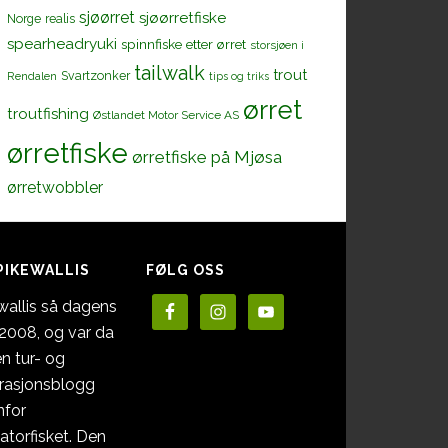
sjøørret
sjøørretfiske
Norge
realis
spearheadryuki
spinnfiske etter ørret
storsjøen i
tailwalk
trout
Svartzonker
Rendalen
tips og triks
ørret
troutfishing
Østlandet Motor Service AS
ørretfiske
ørretfiske på Mjøsa
ørretwobbler
PIKEWALLIS
FØLG OSS
wallis så dagens
i 2008, og var da
en tur- og
irasjonsblogg
nfor
atorfisket. Den