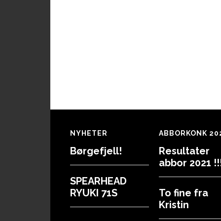
Footer
NYHETER
ABBORKONK 20
Børgefjell!
Resultater
abbor 2021 !!!
SPEARHEAD
RYUKI 71S
To fine fra
Kristin