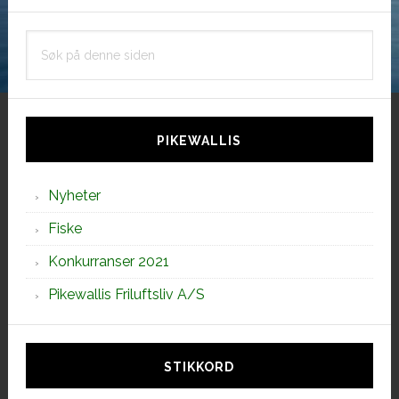
Søk
på
denne
siden
PIKEWALLIS
Nyheter
Fiske
Konkurranser 2021
Pikewallis Friluftsliv A/S
STIKKORD