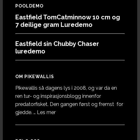
POOLDEMO
Eastfield TomCatminnow 10 cm og
7 deilige gram Luredemo
Eastfield sin Chubby Chaser
luredemo
OM PIKEWALLIS
Pikewallis så dagens lys i 2008, og var da en
ren tur- og inspirasjonsblogg innenfor
predatorfisket. Den gangen først og fremst for
omOm
gjedde. …
Les mer
Pikewallis