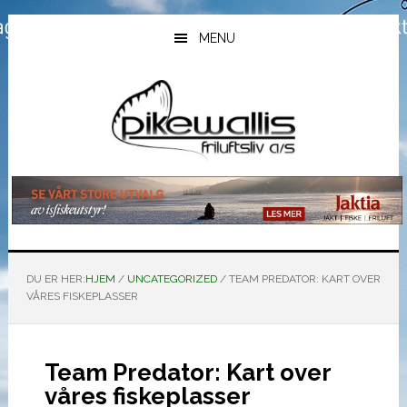
Hopp
Hopp
Hopp
til
til
til
MENU
hovedinnhold
primært
bunntekst
sidefelt
DU ER HER:
HJEM
/
UNCATEGORIZED
/
TEAM PREDATOR: KART OVER
VÅRES FISKEPLASSER
Team Predator: Kart over
våres fiskeplasser