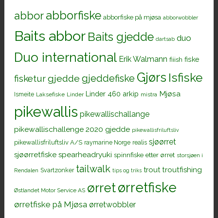
abborfiske
abbor
abborfiske på mjøsa
abborwobbler
Baits abbor
Baits gjedde
duo
dartsab
Duo international
Erik Walmann
fiiish
fiske
Gjørs
Isfiske
gjeddefiske
fisketur
gjedde
Mjøsa
Linder 460 arkip
Ismeite
Laksefiske
Linder
mistra
pikewallis
pikewallischallange
pikewallischallenge 2020 gjedde
pikewallisfriluftsliv
sjøørret
pikewallisfriluftsliv A/S
raymarine Norge
realis
sjøørretfiske
spearheadryuki
spinnfiske etter ørret
storsjøen i
tailwalk
trout
troutfishing
Svartzonker
Rendalen
tips og triks
ørretfiske
ørret
Østlandet Motor Service AS
ørretfiske på Mjøsa
ørretwobbler