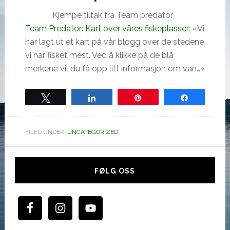
Kjempe tiltak fra Team predator
Team Predator: Kart over våres fiskeplasser
: «Vi
har lagt ut et kart på vår blogg over de stedene
vi har fisket mest. Ved å klikke på de blå
merkene vil du få opp litt informasjon om van…»
Tweet
Share
Pin
Share
FILED UNDER:
UNCATEGORIZED
Hoved
sidebar
FØLG OSS