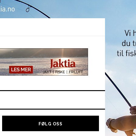
Hoved
sidebar
FØLG OSS