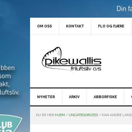
Hopp
Hopp
Hopp
Hopp
til
til
til
til
primær
hovedinnhold
primært
bunntekst
menyen
sidefelt
OM OSS
KONTAKT
FLO OG FJÆRE
NYHETER
ARKIV
ABBORFISKE
DU ER HER:
HJEM
/
UNCATEGORIZED
/
KAN ANDRE LAND 