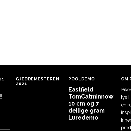
21
GJEDDEMESTEREN
POOLDEMO
OM 
2021
Eastfield
Pike
!
TomCatminnow
lys 
10 cm og 7
en r
deilige gram
insp
Luredemo
inne
pred