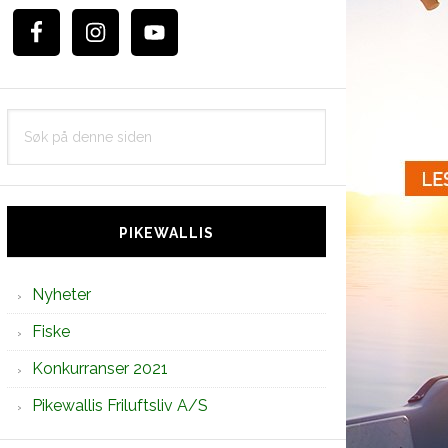
Søk
på
denne
siden
PIKEWALLIS
Nyheter
Fiske
Konkurranser 2021
Pikewallis Friluftsliv A/S