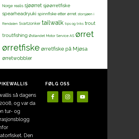
sjøørret
sjøørretfiske
Norge
realis
spearheadryuki
spinnfiske etter ørret
storsjøen i
tailwalk
trout
Svartzonker
Rendalen
tips og triks
ørret
troutfishing
Østlandet Motor Service AS
ørretfiske
ørretfiske på Mjøsa
ørretwobbler
PIKEWALLIS
FØLG OSS
wallis så dagens
i 2008, og var da
en tur- og
irasjonsblogg
nfor
atorfisket. Den