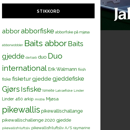
STIKKORD
abborfiske
abbor
abborfiske på mjøsa
Baits abbor
Baits
abborwobbler
Duo
gjedde
duo
dartsab
international
Erik Walmann
fiiish
gjeddefiske
fisketur
gjedde
fiske
Gjørs
Isfiske
Ismeite
Laksefiske
Linder
Mjøsa
Linder 460 arkip
mistra
pikewallis
pikewallischallange
pikewallischallenge 2020 gjedde
pikewallisfriluftsliv A/S
raymarine
pikewallisfriluftsliv