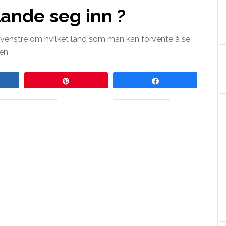
ande seg inn ?
l venstre om hvilket land som man kan forvente å se
en.
re
Pin
Share