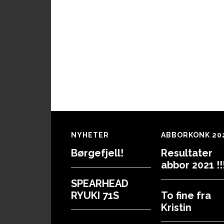
Footer
NYHETER
ABBORKONK 20
Børgefjell!
Resultater
abbor 2021 !!!
SPEARHEAD
RYUKI 71S
To fine fra
Kristin