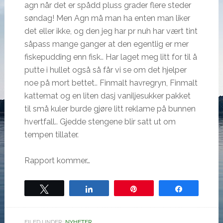
agn når det er spådd pluss grader flere steder
søndag! Men Agn må man ha enten man liker
det eller ikke, og den jeg har pr nuh har vært tint
såpass mange ganger at den egentlig er mer
fiskepudding enn fisk.. Har laget meg litt for til å
putte i hullet også så får vi se om det hjelper
noe på mort bettet.. Finmalt havregryn, Finmalt
kattemat og en liten dasj vaniljesukker pakket
til små kuler burde gjøre litt reklame på bunnen
hvertfall.. Gjedde stengene blir satt ut om
tempen tillater.
Rapport kommer…
Tweet
Share
Pin
Share
FILED UNDER:
NYHETER