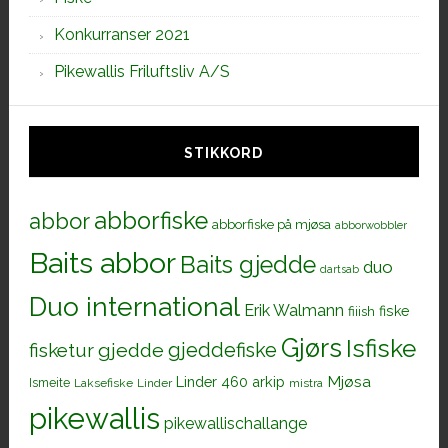
Konkurranser 2021
Pikewallis Friluftsliv A/S
STIKKORD
abborfiske
abbor
abborfiske på mjøsa
abborwobbler
Baits abbor
Baits gjedde
duo
dartsab
Duo international
Erik Walmann
fiiish
fiske
Gjørs
Isfiske
gjeddefiske
fisketur
gjedde
Mjøsa
Linder 460 arkip
Ismeite
Laksefiske
Linder
mistra
pikewallis
pikewallischallange