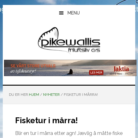
Hopp
Hopp
Hopp
til
til
til
MENU
hovedinnhold
primært
bunntekst
sidefelt
DU ER HER:
HJEM
/
NYHETER
/
FISKETUR I MÅRRA!
Fisketur i mårra!
Blir en tur i mårra etter agn! Jævlig å måtte fiske