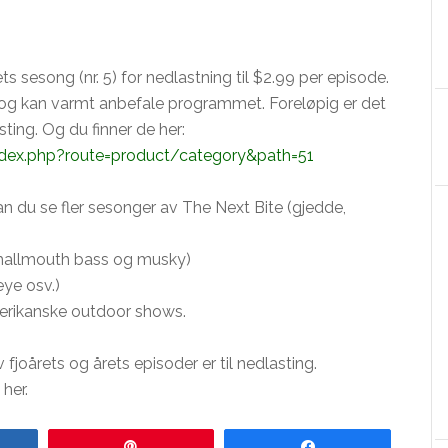
s sesong (nr. 5) for nedlastning til $2.99 per episode.
og kan varmt anbefale programmet. Foreløpig er det
ting. Og du finner de her:
dex.php?route=product/category&path=51
kan du se fler sesonger av The Next Bite (gjedde,
smallmouth bass og musky)
eye osv.)
erikanske outdoor shows.
 fjoårets og årets episoder er til nedlasting.
her.
re
Pin
Share