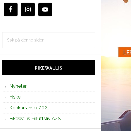
Søk
på
denne
siden
PIKEWALLIS
Nyheter
Fiske
Konkurranser 2021
Pikewallis Friluftsliv A/S