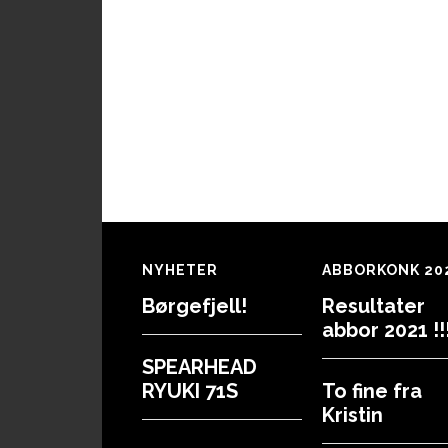
Footer
NYHETER
ABBORKONK 20
Børgefjell!
Resultater
abbor 2021 !!!
SPEARHEAD
RYUKI 71S
To fine fra
Kristin