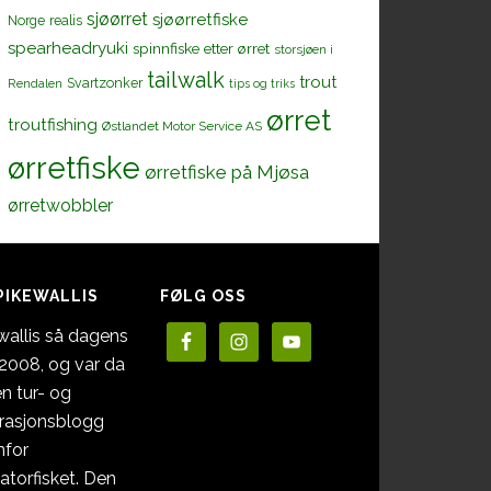
sjøørret
sjøørretfiske
Norge
realis
spearheadryuki
spinnfiske etter ørret
storsjøen i
tailwalk
trout
Svartzonker
Rendalen
tips og triks
ørret
troutfishing
Østlandet Motor Service AS
ørretfiske
ørretfiske på Mjøsa
ørretwobbler
PIKEWALLIS
FØLG OSS
wallis så dagens
i 2008, og var da
en tur- og
irasjonsblogg
nfor
atorfisket. Den