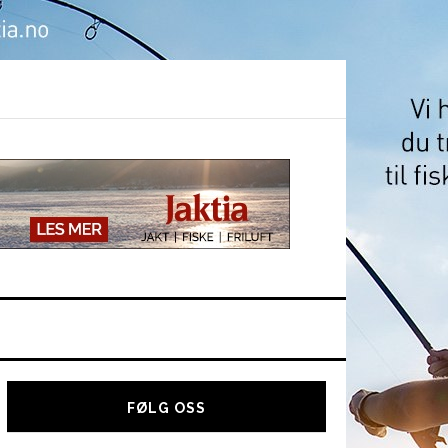
Hoved
sidebar
FØLG OSS