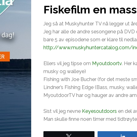
Fiskefilm en mass
Jeg så at Muskyhunter TV nå legger ut året
Jeg har alle de andre sesongene på DVD 
bare 5 av episodene som er klare til nedlas
http://www.muskyhuntercatalog.com/in
Ellers vil jeg tipse om
Myoutdoortv
. Her 
musky og walleye)
Fishing with Joe Bucher (for det meste 
Lindner’s Fishing Edge (Bass, musky, wall
MyoutdoorTV har og hauger av andre am
Sist vil jeg nevne
Keyesoutdoors
en del av
Man skulle finne noen timer med tidtrøyte 
Tweet
Sha