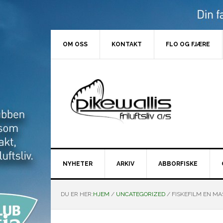
Hopp
Hopp
Hopp
Hopp
til
til
til
til
primær
hovedinnhold
primært
bunntekst
menyen
sidefelt
OM OSS
KONTAKT
FLO OG FJÆRE
NYHETER
ARKIV
ABBORFISKE
DU ER HER:
HJEM
/
UNCATEGORIZED
/
FISKEFILM EN MA