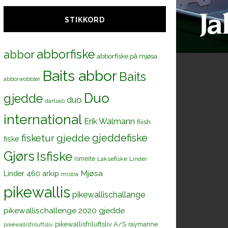
STIKKORD
abborfiske
abbor
abborfiske på mjøsa
Baits abbor
Baits
abborwobbler
Duo
gjedde
duo
dartsab
international
Erik Walmann
fiiish
gjeddefiske
fisketur
gjedde
fiske
Gjørs
Isfiske
Ismeite
Laksefiske
Linder
Mjøsa
Linder 460 arkip
mistra
pikewallis
pikewallischallange
pikewallischallenge 2020 gjedde
pikewallisfriluftsliv A/S
raymarine
pikewallisfriluftsliv