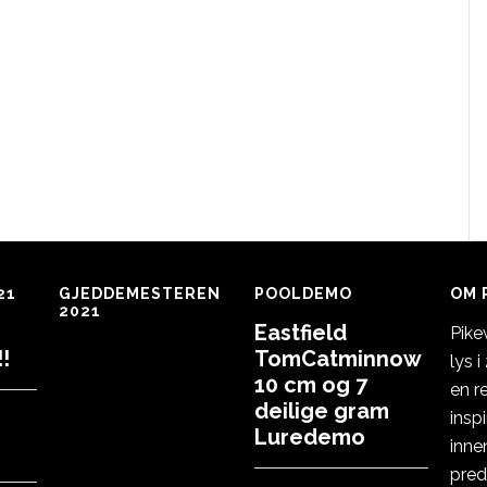
21
GJEDDEMESTEREN
POOLDEMO
OM 
2021
Eastfield
Pike
!
TomCatminnow
lys 
10 cm og 7
en r
deilige gram
insp
Luredemo
inne
pred