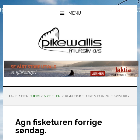
Hopp
Hopp
Hopp
til
til
til
MENU
hovedinnhold
primært
bunntekst
sidefelt
DU ER HER:
HJEM
/
NYHETER
/
AGN FISKETUREN FORRIGE SØNDAG.
Agn fisketuren forrige
søndag.