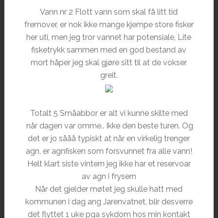
Vann nr 2 Flott vann som skal få litt tid
fremover, er nok ikke mange kjempe store fisker
her uti, men jeg tror vannet har potensiale, Lite
fisketrykk sammen med en god bestand av
mort håper jeg skal gjøre sitt til at de vokser
greit.
Totalt 5 Småabbor er alt vi kunne skilte med
når dagen var omme.. Ikke den beste turen. Og
det er jo sååå typiskt at når en virkelig trenger
agn, er agnfisken som forsvunnet fra alle vann!
Helt klart siste vintern jeg ikke har et reservoar
av agn i frysern
Når det gjelder møtet jeg skulle hatt med
kommunen i dag ang Jarenvatnet, blir desverre
det flyttet 1 uke pga sykdom hos min kontakt