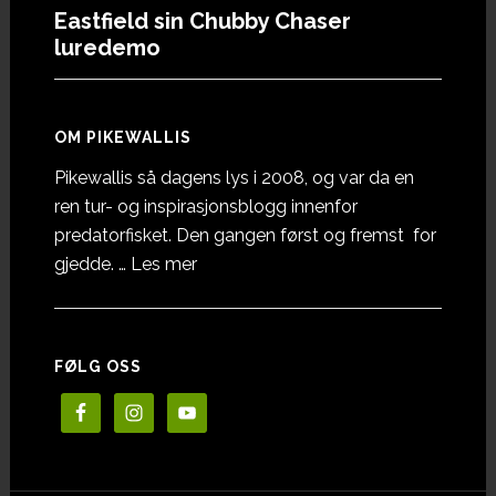
Eastfield sin Chubby Chaser
luredemo
OM PIKEWALLIS
Pikewallis så dagens lys i 2008, og var da en
ren tur- og inspirasjonsblogg innenfor
predatorfisket. Den gangen først og fremst for
omOm
gjedde. …
Les mer
Pikewallis
FØLG OSS