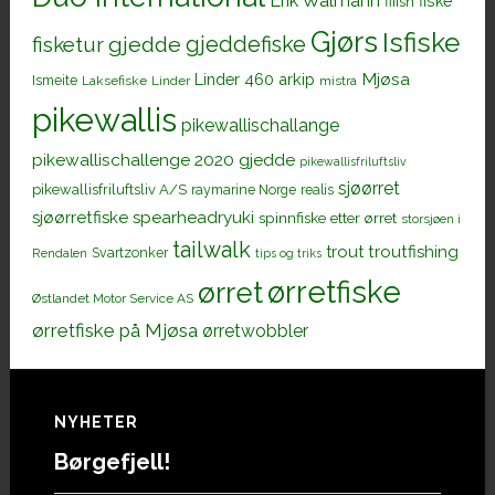
Erik Walmann
fiiish
fiske
Gjørs
Isfiske
gjeddefiske
fisketur
gjedde
Mjøsa
Linder 460 arkip
Ismeite
Laksefiske
Linder
mistra
pikewallis
pikewallischallange
pikewallischallenge 2020 gjedde
pikewallisfriluftsliv
sjøørret
pikewallisfriluftsliv A/S
raymarine Norge
realis
sjøørretfiske
spearheadryuki
spinnfiske etter ørret
storsjøen i
tailwalk
trout
troutfishing
Svartzonker
Rendalen
tips og triks
ørretfiske
ørret
Østlandet Motor Service AS
ørretfiske på Mjøsa
ørretwobbler
Footer
NYHETER
Børgefjell!