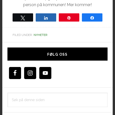
person på kommunen! Mer kommer!
Tweet
Share
Pin
Share
FILED UNDER:
NYHETER
Hoved
sidebar
FØLG OSS
Søk
på
denne