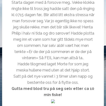
Starta dagen med å forsove meg.. Vekke klokka
ringte ikke til tross jeg hadde satt den på ringing
kl 0715 dagen før.. Blir altid litt ekstra stressa når
man forsover seg. Var jo egentlig ikke no spess
jeg skulle rekke, men det blir slik likevel! Henta
Philip i halv ni tida og dro sørover! Hadde plotta
meg inn et vann som har gitt tildels mye mort
om sommern, har selv aldri vært her, men
tenkte «Er de der på sommeren er de der på
vinteren» Så FEIL kan man altså ta..
Hadde tilogmed laget Morte for som jeg
meska hullene med uten at det hjalp stort.
Satt på det nye vannet i 3 timer uten napp og
bestemte oss for å flytte oss.
Gutta med blod tru på seg selv etter ca 10
min fiske!