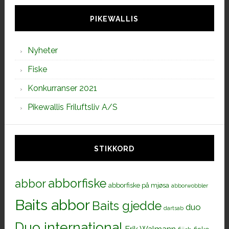
siden
PIKEWALLIS
Nyheter
Fiske
Konkurranser 2021
Pikewallis Friluftsliv A/S
STIKKORD
abborfiske
abbor
abborfiske på mjøsa
abborwobbler
Baits abbor
Baits gjedde
duo
dartsab
Duo international