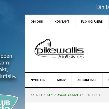
Hopp
Hopp
Hopp
Hopp
til
til
til
til
primær
hovedinnhold
primært
bunntekst
menyen
sidefelt
OM OSS
KONTAKT
FLO OG FJÆRE
NYHETER
ARKIV
ABBORFISKE
DU ER HER:
HJEM
/
UNCATEGORIZED
/
TIPSET 24 DES