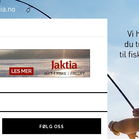
Hoved
sidebar
FØLG OSS