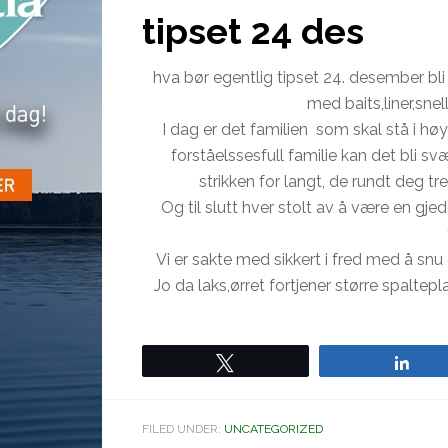
tipset 24 des
hva bør egentlig tipset 24. desember bli 
med baits,liner,snel
I dag er det familien som skal stå i høy
forståelssesfull familie kan det bli svæ
strikken for langt, de rundt deg t
Og til slutt hver stolt av å være en gje
Vi er sakte med sikkert i fred med å snu 
Jo da laks,ørret fortjener større spaltep
Tweet
Sha
FILED UNDER:
UNCATEGORIZED