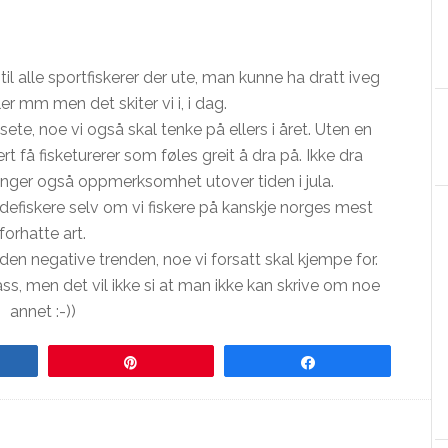
til alle sportfiskerer der ute, man kunne ha dratt iveg
ler mm men det skiter vi i, i dag.
sete, noe vi også skal tenke på ellers i året. Uten en
rt få fisketurerer som føles greit å dra på. Ikke dra
renger også oppmerksomhet utover tiden i jula.
ddefiskere selv om vi fiskere på kanskje norges mest
forhatte art.
den negative trenden, noe vi forsatt skal kjempe for.
lass, men det vil ikke si at man ikke kan skrive om noe
annet :-))
re
Pin
Share