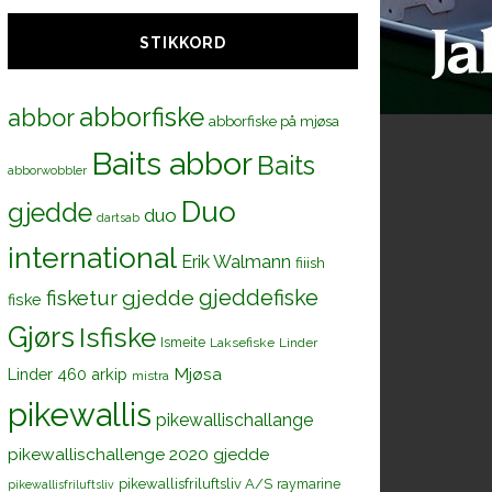
STIKKORD
abborfiske
abbor
abborfiske på mjøsa
Baits abbor
Baits
abborwobbler
Duo
gjedde
duo
dartsab
international
Erik Walmann
fiiish
gjeddefiske
fisketur
gjedde
fiske
Gjørs
Isfiske
Ismeite
Laksefiske
Linder
Mjøsa
Linder 460 arkip
mistra
pikewallis
pikewallischallange
pikewallischallenge 2020 gjedde
pikewallisfriluftsliv A/S
raymarine
pikewallisfriluftsliv