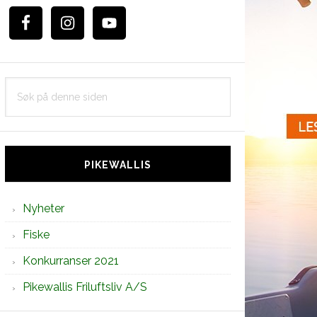
Søk
på
denne
siden
PIKEWALLIS
Nyheter
Fiske
Konkurranser 2021
Pikewallis Friluftsliv A/S