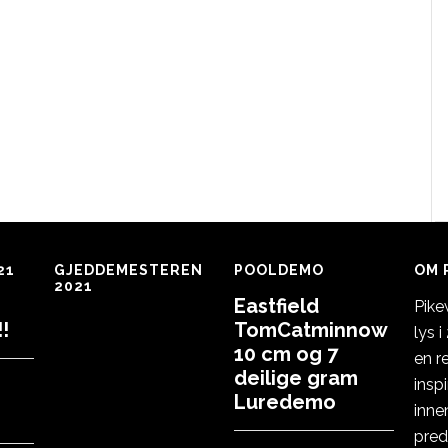
21
GJEDDEMESTEREN
POOLDEMO
OM 
2021
Eastfield
Pike
!
TomCatminnow
lys 
10 cm og 7
en r
deilige gram
insp
Luredemo
inne
pred