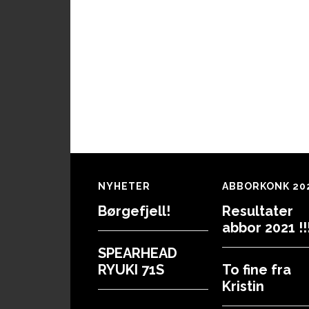
Footer
NYHETER
ABBORKONK 20
Børgefjell!
Resultater
abbor 2021 !!!
SPEARHEAD
RYUKI 71S
To fine fra
Kristin