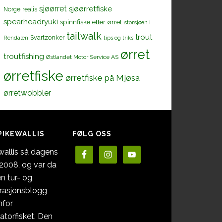
sjøørret
sjøørretfiske
Norge
realis
spearheadryuki
spinnfiske etter ørret
storsjøen i
tailwalk
trout
Svartzonker
Rendalen
tips og triks
ørret
troutfishing
Østlandet Motor Service AS
ørretfiske
ørretfiske på Mjøsa
ørretwobbler
PIKEWALLIS
FØLG OSS
wallis så dagens
i 2008, og var da
en tur- og
irasjonsblogg
nfor
atorfisket. Den