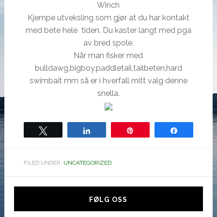
Winch
Kjempe utveksling som gjør at du har kontakt
med bete hele tiden. Du kaster langt med pga
av bred spole.
Når man fisker med
bulldawg,bigboy,paddletail,tailbeten,hard
swimbait mm så er i hverfall mitt valg denne
snella.
Tweet
Share
Pin
Share
FILED UNDER:
UNCATEGORIZED
Hoved
sidebar
FØLG OSS