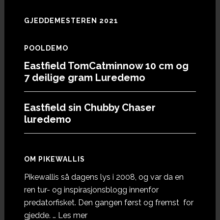
GJEDDEMESTEREN 2021
POOLDEMO
Eastfield TomCatminnow 10 cm og
7 deilige gram Luredemo
Eastfield sin Chubby Chaser
luredemo
OM PIKEWALLIS
Pikewallis så dagens lys i 2008, og var da en
ren tur- og inspirasjonsblogg innenfor
predatorfisket. Den gangen først og fremst for
omOm
gjedde. …
Les mer