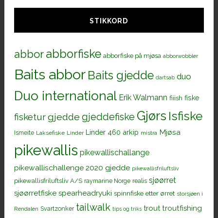
STIKKORD
abborfiske
abbor
abborfiske på mjøsa
abborwobbler
Baits abbor
Baits gjedde
duo
dartsab
Duo international
Erik Walmann
fiiish
fiske
Gjørs
Isfiske
gjeddefiske
fisketur
gjedde
Mjøsa
Linder 460 arkip
Ismeite
Laksefiske
Linder
mistra
pikewallis
pikewallischallange
pikewallischallenge 2020 gjedde
pikewallisfriluftsliv
sjøørret
pikewallisfriluftsliv A/S
raymarine Norge
realis
sjøørretfiske
spearheadryuki
spinnfiske etter ørret
storsjøen i
tailwalk
trout
troutfishing
Svartzonker
Rendalen
tips og triks