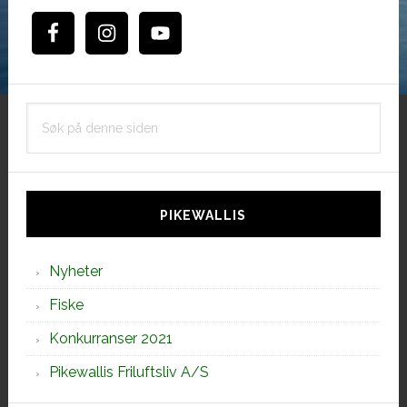
Søk
på
denne
siden
PIKEWALLIS
Nyheter
Fiske
Konkurranser 2021
Pikewallis Friluftsliv A/S