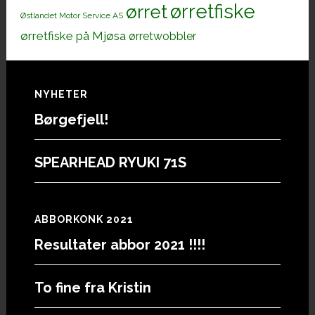
ørretfiske
ørret
Østlandet Motor Service AS
ørretfiske på Mjøsa
ørretwobbler
Footer
NYHETER
Børgefjell!
SPEARHEAD RYUKI 71S
ABBORKONK 2021
Resultater abbor 2021 !!!!
To fine fra Kristin