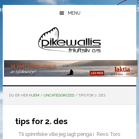
Hopp
Hopp
Hopp
til
til
til
MENU
hovedinnhold
primært
bunntekst
sidefelt
DU ER HER:
HJEM
/
UNCATEGORIZED
/
TIPS FOR 2. DES
tips for 2. des
Til spinnfiske ville jeg lagt penga i
Revo Toro