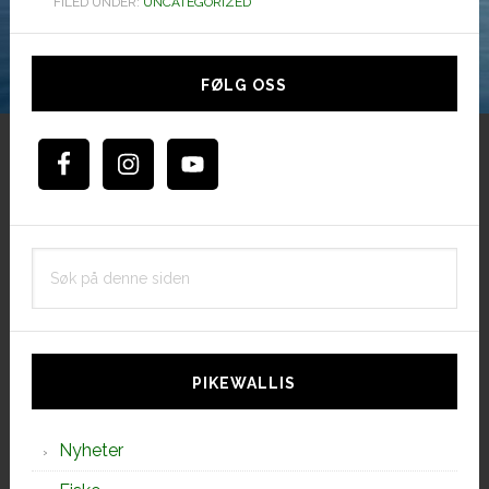
FILED UNDER:
UNCATEGORIZED
Hoved
sidebar
FØLG OSS
Søk
på
denne
siden
PIKEWALLIS
Nyheter