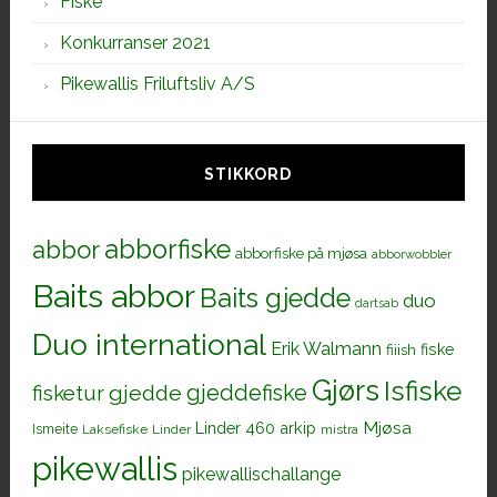
Fiske
Konkurranser 2021
Pikewallis Friluftsliv A/S
STIKKORD
abborfiske
abbor
abborfiske på mjøsa
abborwobbler
Baits abbor
Baits gjedde
duo
dartsab
Duo international
Erik Walmann
fiiish
fiske
Gjørs
Isfiske
gjeddefiske
fisketur
gjedde
Mjøsa
Linder 460 arkip
Ismeite
Laksefiske
Linder
mistra
pikewallis
pikewallischallange