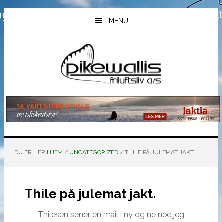
Hopp
Hopp
Hopp
til
til
til
MENU
hovedinnhold
primært
bunntekst
sidefelt
DU ER HER:
HJEM
/
UNCATEGORIZED
/
THILE PÅ JULEMAT JAKT.
Thile på julemat jakt.
Thilesen sener en mail i ny og ne noe jeg