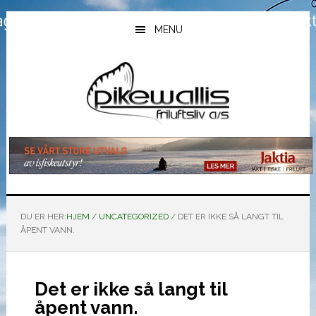
Hopp
Hopp
Hopp
til
til
til
MENU
hovedinnhold
primært
bunntekst
sidefelt
DU ER HER:
HJEM
/
UNCATEGORIZED
/
DET ER IKKE SÅ LANGT TIL
ÅPENT VANN.
Det er ikke så langt til
åpent vann.