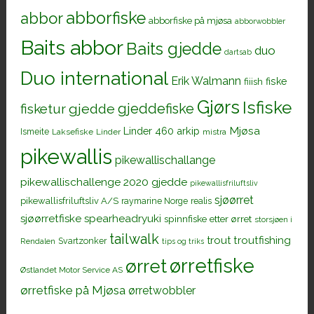
abborfiske
abbor
abborfiske på mjøsa
abborwobbler
Baits abbor
Baits gjedde
duo
dartsab
Duo international
Erik Walmann
fiiish
fiske
Gjørs
Isfiske
gjeddefiske
fisketur
gjedde
Mjøsa
Linder 460 arkip
Ismeite
Laksefiske
Linder
mistra
pikewallis
pikewallischallange
pikewallischallenge 2020 gjedde
pikewallisfriluftsliv
sjøørret
pikewallisfriluftsliv A/S
raymarine Norge
realis
sjøørretfiske
spearheadryuki
spinnfiske etter ørret
storsjøen i
tailwalk
trout
troutfishing
Svartzonker
Rendalen
tips og triks
ørretfiske
ørret
Østlandet Motor Service AS
ørretfiske på Mjøsa
ørretwobbler