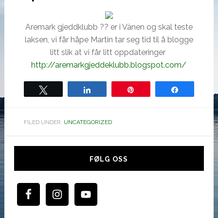
Aremark gjeddklubb ?? er i Vänen og skal teste
laksen, vi får håpe Martin tar seg tid til å blogge
litt slik at vi får litt oppdateringer
http://aremarkgjeddeklubb.blogspot.com/
Tweet
Share
Pin
Share
FILED UNDER:
UNCATEGORIZED
Hoved
sidebar
FØLG OSS