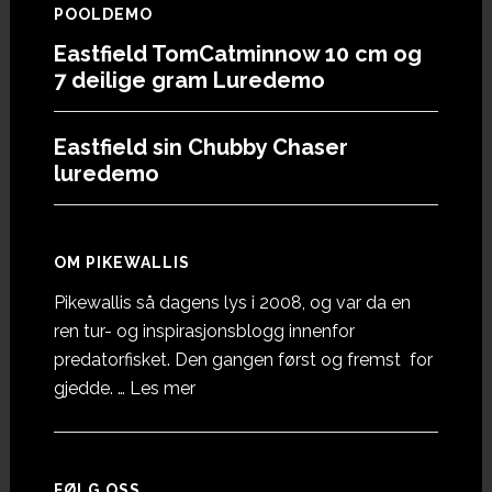
POOLDEMO
Eastfield TomCatminnow 10 cm og
7 deilige gram Luredemo
Eastfield sin Chubby Chaser
luredemo
OM PIKEWALLIS
Pikewallis så dagens lys i 2008, og var da en
ren tur- og inspirasjonsblogg innenfor
predatorfisket. Den gangen først og fremst for
omOm
gjedde. …
Les mer
Pikewallis
FØLG OSS