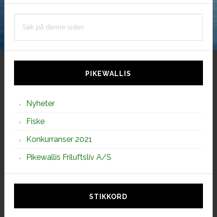
Søk
på
denne
siden
PIKEWALLIS
Nyheter
Fiske
Konkurranser 2021
Pikewallis Friluftsliv A/S
STIKKORD