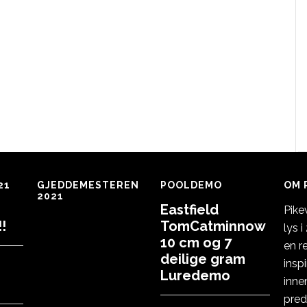
21
GJEDDEMESTEREN
POOLDEMO
OM 
2021
Eastfield
Pike
!
TomCatminnow
lys 
10 cm og 7
en r
deilige gram
insp
Luredemo
inne
pred