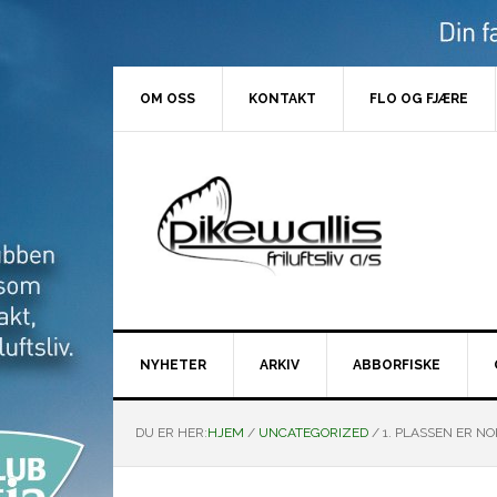
Hopp
Hopp
Hopp
Hopp
til
til
til
til
primær
hovedinnhold
primært
bunntekst
menyen
sidefelt
OM OSS
KONTAKT
FLO OG FJÆRE
NYHETER
ARKIV
ABBORFISKE
DU ER HER:
HJEM
/
UNCATEGORIZED
/
1. PLASSEN ER NO