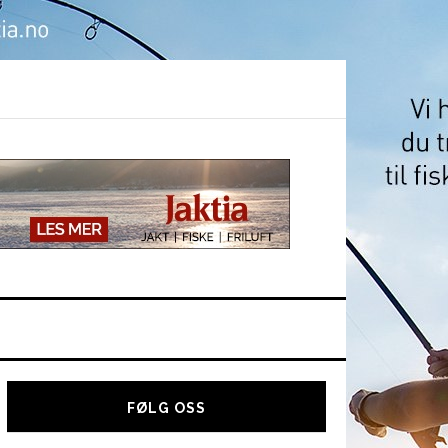
Hoved
sidebar
FØLG OSS