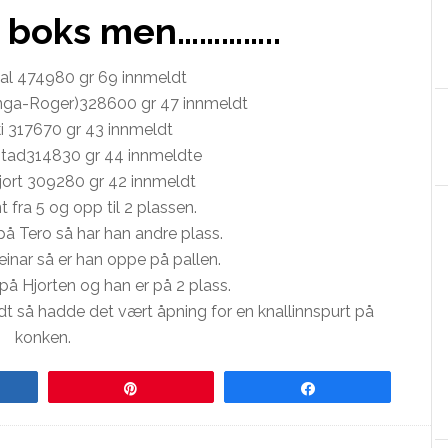
 i boks men…………..
al 474980 gr 69 innmeldt
anga-Roger)328600 gr 47 innmeldt
ki 317670 gr 43 innmeldt
stad314830 gr 44 innmeldte
Hjort 309280 gr 42 innmeldt
t fra 5 og opp til 2 plassen.
r på Tero så har han andre plass.
teinar så er han oppe på pallen.
på Hjorten og han er på 2 plass.
dt så hadde det vært åpning for en knallinnspurt på
konken.
re
Pin
Share