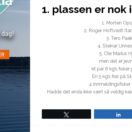
1. plassen er nok
1. Morten Ops
2. Roger Hoftvedt (t
3. Tero Paa
4. Steinar Unne
5. Ole Marius 
men det er jevn
et par 6 kg’s fiske
En 5 kg’s fisk på S
4 innmeldingsfisker 
Hadde det enda ikke vært så veldig kal
Tweet
Sha