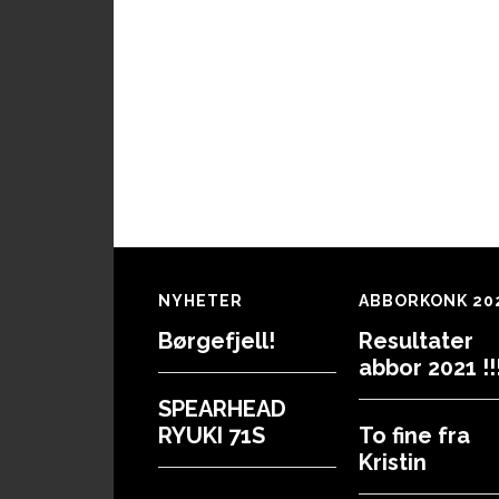
Footer
NYHETER
ABBORKONK 20
Børgefjell!
Resultater
abbor 2021 !!!
SPEARHEAD
RYUKI 71S
To fine fra
Kristin