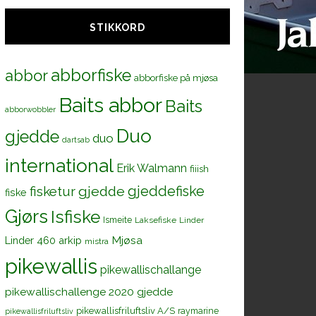
STIKKORD
abborfiske
abbor
abborfiske på mjøsa
Baits abbor
Baits
abborwobbler
Duo
gjedde
duo
dartsab
international
Erik Walmann
fiiish
gjeddefiske
fisketur
gjedde
fiske
Gjørs
Isfiske
Ismeite
Laksefiske
Linder
Mjøsa
Linder 460 arkip
mistra
pikewallis
pikewallischallange
pikewallischallenge 2020 gjedde
pikewallisfriluftsliv A/S
raymarine
pikewallisfriluftsliv