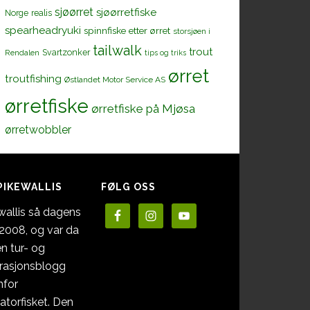
sjøørret
sjøørretfiske
Norge
realis
spearheadryuki
spinnfiske etter ørret
storsjøen i
tailwalk
trout
Svartzonker
Rendalen
tips og triks
ørret
troutfishing
Østlandet Motor Service AS
ørretfiske
ørretfiske på Mjøsa
ørretwobbler
PIKEWALLIS
FØLG OSS
wallis så dagens
i 2008, og var da
en tur- og
irasjonsblogg
nfor
atorfisket. Den