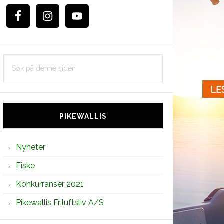
Søk
på
denne
siden
PIKEWALLIS
Nyheter
Fiske
Konkurranser 2021
Pikewallis Friluftsliv A/S