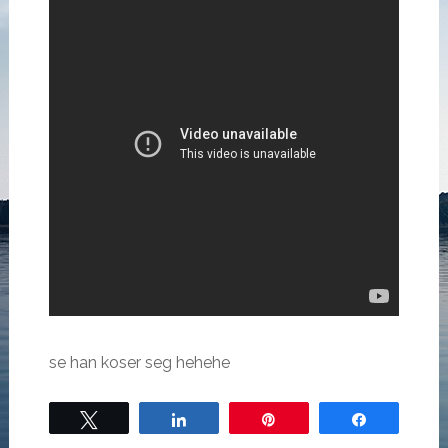
se han koser seg hehehe
Tweet
Share
Pin
Share