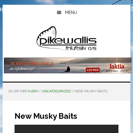
Hopp
Hopp
Hopp
til
til
til
MENU
hovedinnhold
primært
bunntekst
sidefelt
DU ER HER:
HJEM
/
UNCATEGORIZED
/
NEW MUSKY BAITS
New Musky Baits