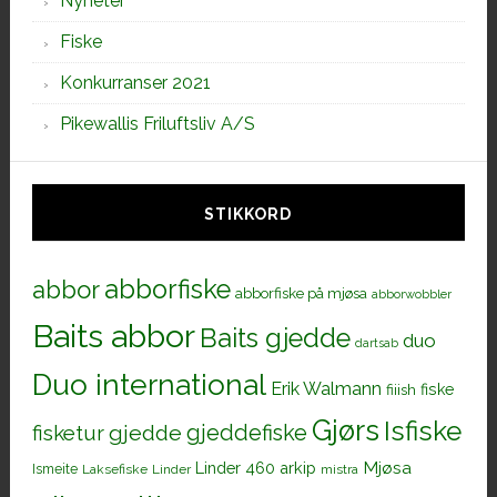
Nyheter
Fiske
Konkurranser 2021
Pikewallis Friluftsliv A/S
STIKKORD
abborfiske
abbor
abborfiske på mjøsa
abborwobbler
Baits abbor
Baits gjedde
duo
dartsab
Duo international
Erik Walmann
fiiish
fiske
Gjørs
Isfiske
gjeddefiske
fisketur
gjedde
Mjøsa
Linder 460 arkip
Ismeite
Laksefiske
Linder
mistra