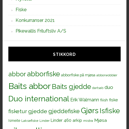
Fiske
Konkurranser 2021
Pikewallis Friluftsliv A/S
STIKKORD
abborfiske
abbor
abborfiske på mjøsa
abborwobbler
Baits abbor
Baits gjedde
duo
dartsab
Duo international
Erik Walmann
fiiish
fiske
Gjørs
Isfiske
gjeddefiske
fisketur
gjedde
Mjøsa
Linder 460 arkip
Ismeite
Laksefiske
Linder
mistra