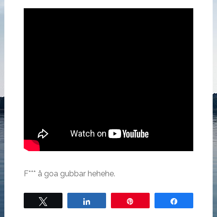
F*** å goa gubbar hehehe.
Tweet
Share
Pin
Share