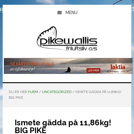
Hopp
Hopp
Hopp
til
til
til
MENU
hovedinnhold
primært
bunntekst
sidefelt
DU ER HER:
HJEM
/
UNCATEGORIZED
/
ISMETE GÄDDA PÅ 11,86KG!
BIG PIKE
Ismete gädda på 11,86kg!
BIG PIKE